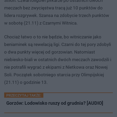
Stilon. Czwartoligowi piłkarze po ostatnich dwóch
meczach bez zwycięstwa tracą już 10 punktów do
lidera rozgrywek. Szansa na zdobycie trzech punktów
w sobotę (21.11) z Czarnymi Witnica.
Chociaż łatwo o to nie będzie, bo witniczanie jako
beniaminek są rewelacją ligi. Czarni do tej pory zdobyli
o dwa punkty więcej od gorzowian. Natomiast
niebiesko-biali w ostatnich dwóch meczach zawodzili i
nie potrafili wygrać z ekipami z Nietkowa oraz Nowej
Soli. Początek sobotniego starcia przy Olimpijskiej
(21.11) o godzinie 13. ​
PRZECZYTAJ TAKŻE:
Gorzów: Lodowisko ruszy od grudnia? [AUDIO]