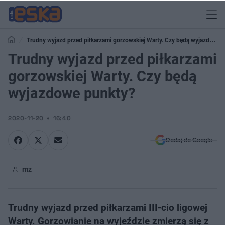
Trudny wyjazd przed piłkarzami gorzowskiej Warty. Czy będą wyjazdowe
punkty?
Trudny wyjazd przed piłkarzami
gorzowskiej Warty. Czy będą
wyjazdowe punkty?
2020-11-20
16:40
Dodaj do Google
mz
Trudny wyjazd przed piłkarzami III-cio ligowej
Warty. Gorzowianie na wyjeździe zmierzą się z