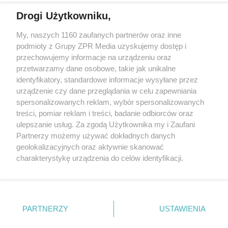
Drogi Użytkowniku,
My, naszych 1160 zaufanych partnerów oraz inne
Żaden utwór zamieszczony w serwisie nie może być powielany i
podmioty z Grupy ZPR Media uzyskujemy dostęp i
rozpowszechniany lub dalej rozpowszechniany w jakikolwiek sposób (w
tym także elektroniczny lub mechaniczny) na jakimkolwiek polu
przechowujemy informacje na urządzeniu oraz
eksploatacji w jakiejkolwiek formie, włącznie z umieszczaniem w
przetwarzamy dane osobowe, takie jak unikalne
Internecie bez pisemnej zgody właściciela praw. Jakiekolwiek użycie lub
identyfikatory, standardowe informacje wysyłane przez
wykorzystanie utworów w całości lub w części z naruszeniem prawa,
tzn. bez właściwej zgody, jest zabronione pod groźbą kary i może być
urządzenie czy dane przeglądania w celu zapewniania
ścigane prawnie.
spersonalizowanych reklam, wybór spersonalizowanych
treści, pomiar reklam i treści, badanie odbiorców oraz
ulepszanie usług. Za zgodą Użytkownika my i Zaufani
Partnerzy możemy używać dokładnych danych
geolokalizacyjnych oraz aktywnie skanować
charakterystykę urządzenia do celów identyfikacji.
Ponieważ cenimy Twoją prywatność, prosimy o zgodę na
O nas
korzystanie z tych technologii poprzez kliknięcie
Informacje prawne
„Akceptuję”. Zgoda jest dobrowolna i zawsze możesz ją
zmienić/wycofać klikając przycisk ustawień prywatności
PARTNERZY
USTAWIENIA
Nasze serwisy
znajdujący się w lewym dolnym rogu strony
. Niektóre
rodzaje przetwarzania danych nie wymagają zgody