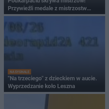
Podkarpaciu skrywa mistrzów!
Przywieźli medale z mistrzostw
Europy
NA SYGNALE
"Na trzeciego" z dzieckiem w aucie.
Wyprzedzanie koło Leszna