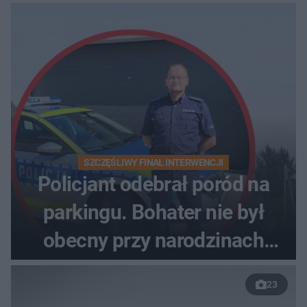
studenta na torach
SZCZĘŚLIWY FINAŁ INTERWENCJI
Policjant odebrał poród na
parkingu. Bohater nie był
obecny przy narodzinach
własnych dzieci
23