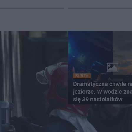
BURZA
Dramatyczne chwile n
jeziorze. W wodzie zn
się 39 nastolatków