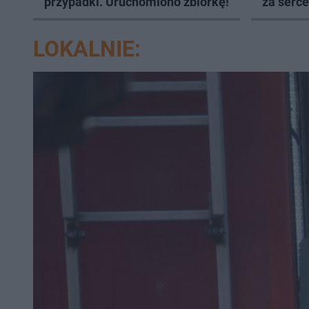
przypadki. Uruchomiono zbiórkę!
za serce
LOKALNIE: