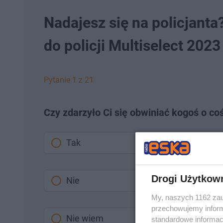
Nadajesz się na policjanta
do policji Multiselect 2023 -
Pytanie 1 z 21
Czy zdarzyło Ci się obwiniać kogoś o c
Tak
Drogi Użytkow
Nie
My, naszych 1162 zau
przechowujemy informa
Nie wiem
standardowe informac