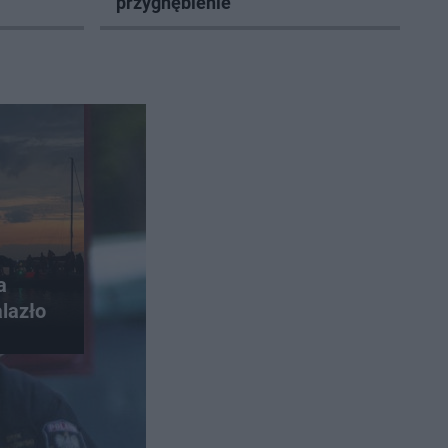
przygnębienie
a
alazło