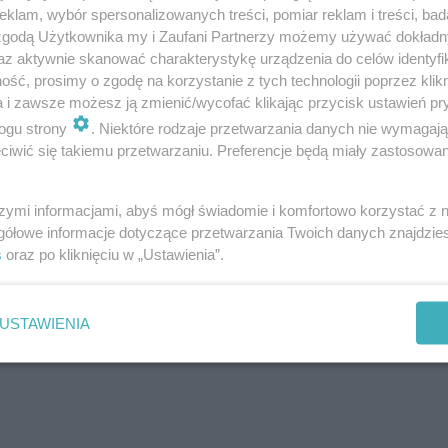
klam, wybór spersonalizowanych treści, pomiar reklam i treści, bad
 zgodą Użytkownika my i Zaufani Partnerzy możemy używać dokład
az aktywnie skanować charakterystykę urządzenia do celów identyfi
Następne pytanie
ść, prosimy o zgodę na korzystanie z tych technologii poprzez klikn
a i zawsze możesz ją zmienić/wycofać klikając przycisk ustawień pr
ogu strony
. Niektóre rodzaje przetwarzania danych nie wymagaj
iwić się takiemu przetwarzaniu. Preferencje będą miały zastosowanie
szymi informacjami, abyś mógł świadomie i komfortowo korzystać z
gółowe informacje dotyczące przetwarzania Twoich danych znajdzi
s
oraz po kliknięciu w „Ustawienia”.
USTAWIENIA