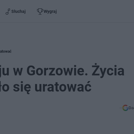
Słuchaj
Wygraj
ratować
u w Gorzowie. Życia
o się uratować
Do