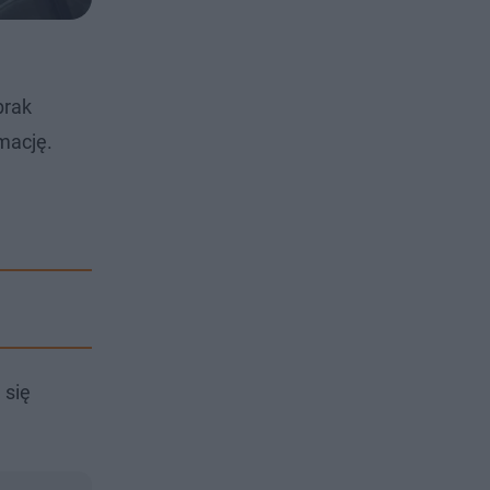
brak
mację.
 się