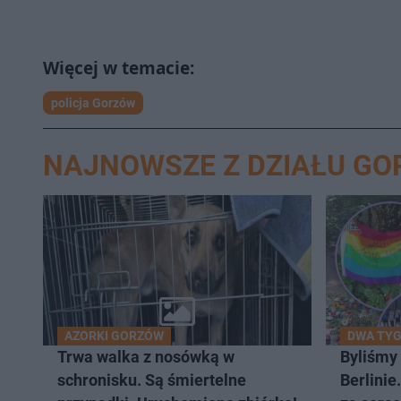
policja Gorzów
NAJNOWSZE Z DZIAŁU G
AZORKI GORZÓW
DWA TYG
Trwa walka z nosówką w
Byliśmy
schronisku. Są śmiertelne
Berlinie