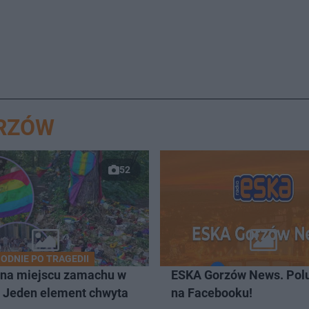
ORZÓW
52
ODNIE PO TRAGEDII
 na miejscu zamachu w
ESKA Gorzów News. Pol
. Jeden element chwyta
na Facebooku!