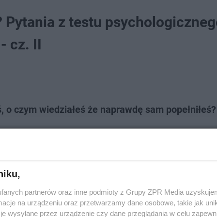
? Pytania z testu psychologiczne
 cz. II
oś, o czym wiedziałeś że naprawdę sam popełniłeś?
niku,
fanych partnerów oraz inne podmioty z Grupy ZPR Media uzyskujem
cje na urządzeniu oraz przetwarzamy dane osobowe, takie jak unika
je wysyłane przez urządzenie czy dane przeglądania w celu zapewn