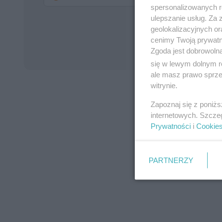
spersonalizowanych re
ulepszanie usług. Za
geolokalizacyjnych or
cenimy Twoją prywatno
Zgoda jest dobrowoln
się w lewym dolnym r
ale masz prawo sprzec
witrynie.
Zapoznaj się z poniż
internetowych. Szcze
Prywatności
i
Cookie
PARTNERZY