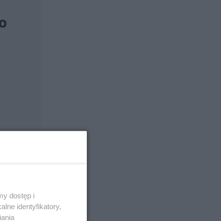
go
y dostęp i
lne identyfikatory,
iania