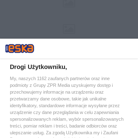
Drogi Użytkowniku,
My, naszych 1162 zaufanych partnerów oraz inne
Żaden utwór zamieszczony w serwisie nie może być powielany i
podmioty z Grupy ZPR Media uzyskujemy dostęp i
rozpowszechniany lub dalej rozpowszechniany w jakikolwiek sposób (w
przechowujemy informacje na urządzeniu oraz
tym także elektroniczny lub mechaniczny) na jakimkolwiek polu
eksploatacji w jakiejkolwiek formie, włącznie z umieszczaniem w
przetwarzamy dane osobowe, takie jak unikalne
Internecie bez pisemnej zgody właściciela praw. Jakiekolwiek użycie lub
identyfikatory, standardowe informacje wysyłane przez
wykorzystanie utworów w całości lub w części z naruszeniem prawa,
tzn. bez właściwej zgody, jest zabronione pod groźbą kary i może być
urządzenie czy dane przeglądania w celu zapewniania
ścigane prawnie.
spersonalizowanych reklam, wybór spersonalizowanych
treści, pomiar reklam i treści, badanie odbiorców oraz
ulepszanie usług. Za zgodą Użytkownika my i Zaufani