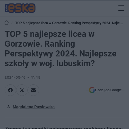
TOP 5 najlepsze licea w Gorzowie. Ranking Perspektywy 2024. Najlepsze
szkoły w woj. lubuskim?
TOP 5 najlepsze licea w
Gorzowie. Ranking
Perspektywy 2024. Najlepsze
szkoły w woj. lubuskim?
2024-05-16
11:48
Dodaj do Google
Magdalena Pawłowska
Znamy już wyniki najnowszego rankingu liceów