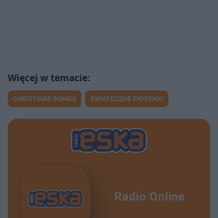
CHRISTMAS SONGS
ŚWIĄTECZNE PIOSENKI
Radio Online