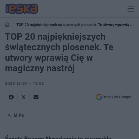
TOP 20 najpiękniejszych świątecznych piosenek. Te utwory wprawią Cię
w magiczny nastrój
TOP 20 najpiękniejszych
świątecznych piosenek. Te
utwory wprawią Cię w
magiczny nastrój
2023-12-26
14:02
Dodaj do Google
M.Pa
Święta Bożego Narodzenia to niezwykły,