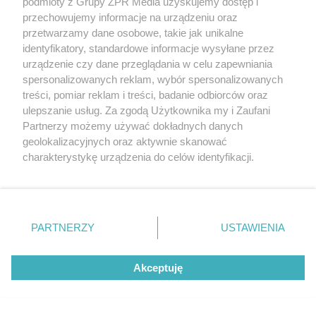
podmioty z Grupy ZPR Media uzyskujemy dostęp i
przechowujemy informacje na urządzeniu oraz
przetwarzamy dane osobowe, takie jak unikalne
identyfikatory, standardowe informacje wysyłane przez
urządzenie czy dane przeglądania w celu zapewniania
spersonalizowanych reklam, wybór spersonalizowanych
treści, pomiar reklam i treści, badanie odbiorców oraz
ulepszanie usług. Za zgodą Użytkownika my i Zaufani
Partnerzy możemy używać dokładnych danych
geolokalizacyjnych oraz aktywnie skanować
charakterystykę urządzenia do celów identyfikacji.
Żaden utwór zamieszczony w serwisie nie może być powielany i
Ponieważ cenimy Twoją prywatność, prosimy o zgodę na
rozpowszechniany lub dalej rozpowszechniany w jakikolwiek sposób (w
korzystanie z tych technologii poprzez kliknięcie
tym także elektroniczny lub mechaniczny) na jakimkolwiek polu
eksploatacji w jakiejkolwiek formie, włącznie z umieszczaniem w
„Akceptuję”. Zgoda jest dobrowolna i zawsze możesz ją
Internecie bez pisemnej zgody właściciela praw. Jakiekolwiek użycie lub
zmienić/wycofać klikając przycisk ustawień prywatności
wykorzystanie utworów w całości lub w części z naruszeniem prawa,
PARTNERZY
USTAWIENIA
tzn. bez właściwej zgody, jest zabronione pod groźbą kary i może być
znajdujący się w lewym dolnym rogu strony
. Niektóre
ścigane prawnie.
rodzaje przetwarzania danych nie wymagają zgody
Akceptuję
użytkownika, ale masz prawo sprzeciwić się takiemu
przetwarzaniu. Preferencje będą miały zastosowanie tylko
na tej witrynie.