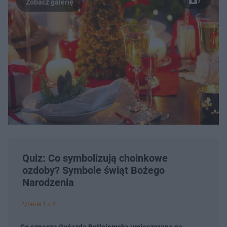
7
Quiz: Co symbolizują choinkowe
ozdoby? Symbole świąt Bożego
Narodzenia
Pytanie 1 z 8
Co oznacza Gwiazda Betlejemska umieszczana na