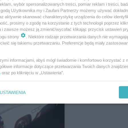
klam, wybór spersonalizowanych treści, pomiar reklam i treści, bad
 zgodą Użytkownika my i Zaufani Partnerzy możemy używać dokład
hody z okresu PRL. Dasz radę
az aktywnie skanować charakterystykę urządzenia do celów identyfi
ść, prosimy o zgodę na korzystanie z tych technologii poprzez klikn
a i zawsze możesz ją zmienić/wycofać klikając przycisk ustawień pr
ogu strony
. Niektóre rodzaje przetwarzania danych nie wymagaj
iwić się takiemu przetwarzaniu. Preferencje będą miały zastosowanie
szymi informacjami, abyś mógł świadomie i komfortowo korzystać z
gółowe informacje dotyczące przetwarzania Twoich danych znajdzi
s
oraz po kliknięciu w „Ustawienia”.
USTAWIENIA