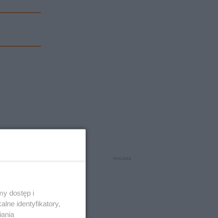
y dostęp i
lne identyfikatory,
iania