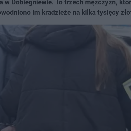
 w Dobiegniewie​. To trzech mężczyzn, któ
dowodniono im kradzieże na kilka tysięcy zło