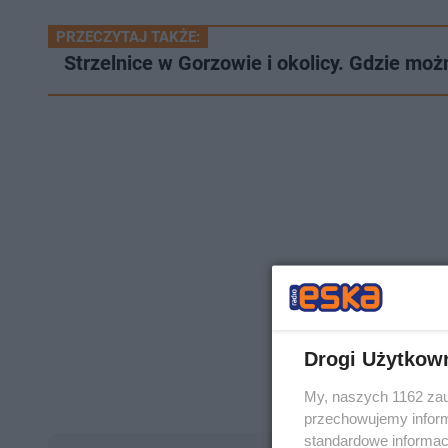
PRZECZYTAJ TAKŻE:
Strzelnice w Gorzowie i okolicy. Gdzie mo
Drogi Użytkow
My, naszych 1162 zau
przechowujemy informa
standardowe informac