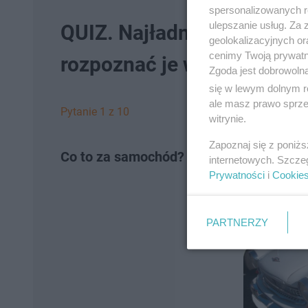
spersonalizowanych re
ulepszanie usług. Za
QUIZ. Najładniejsze samoc
geolokalizacyjnych or
cenimy Twoją prywatno
rozpoznać je wszystkie?
Zgoda jest dobrowoln
się w lewym dolnym r
ale masz prawo sprzec
Pytanie 1 z 10
witrynie.
Zapoznaj się z poniż
Co to za samochód?
internetowych. Szcze
Prywatności
i
Cookie
PARTNERZY