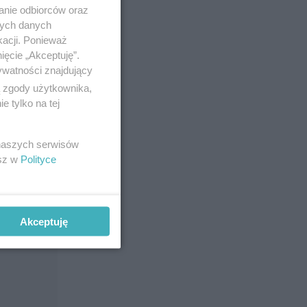
anie odbiorców oraz
nych danych
kacji. Ponieważ
ięcie „Akceptuję”.
ywatności znajdujący
ą zgody użytkownika,
 tylko na tej
 naszych serwisów
esz w
Polityce
Akceptuję