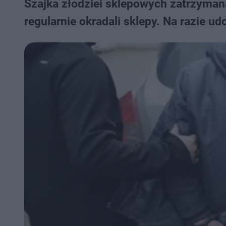
Szajka złodziei sklepowych zatrzymana
regularnie okradali sklepy. Na razie u