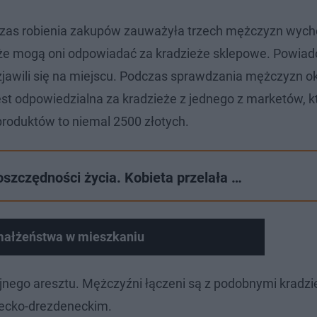
dczas robienia zakupów zauważyła trzech mężczyzn wyc
 że mogą oni odpowiadać za kradzieże sklepowe. Powiad
jawili się na miejscu. Podczas sprawdzania mężczyzn ok
jest odpowiedzialna za kradzieże z jednego z marketów, k
produktów to niemal 2500 złotych.
oszczędności życia. Kobieta przelała …
 małżeństwa w mieszkaniu
olicyjnego aresztu. Mężczyźni łączeni są z podobnymi kradz
lecko-drezdeneckim.