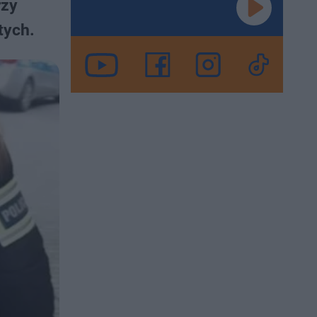
rzy
tych.