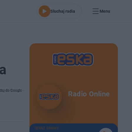
Słuchaj radia
Menu
a
daj do Google
Radio Online
TERAZ GRAMY