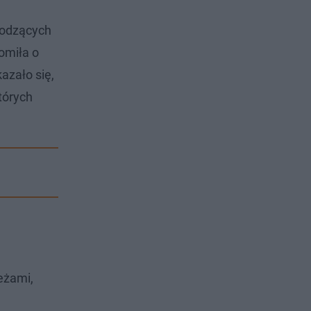
hodzących
omiła o
azało się,
tórych
ieżami,