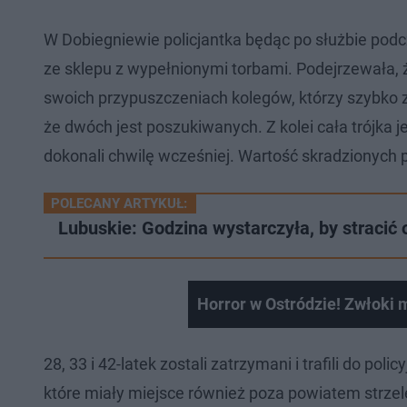
W Dobiegniewie policjantka będąc po służbie po
ze sklepu z wypełnionymi torbami. Podejrzewała,
swoich przypuszczeniach kolegów, którzy szybko z
że dwóch jest poszukiwanych. Z kolei cała trójka 
dokonali chwilę wcześniej. Wartość skradzionych 
POLECANY ARTYKUŁ:
Lubuskie: Godzina wystarczyła, by stracić 
Horror w Ostródzie! Zwłoki
28, 33 i 42-latek zostali zatrzymani i trafili do p
które miały miejsce również poza powiatem strze