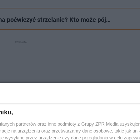
żna poćwiczyć strzelanie? Kto może pój…
niku,
fanych partnerów oraz inne podmioty z Grupy ZPR Media uzyskujem
cje na urządzeniu oraz przetwarzamy dane osobowe, takie jak unika
je wysyłane przez urządzenie czy dane przeglądania w celu zapewn