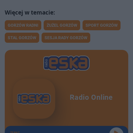
GORZÓW RADNI
ŻUŻEL GORZÓW
SPORT GORZÓW
STAL GORZÓW
SESJA RADY GORZÓW
Radio Online
TERAZ