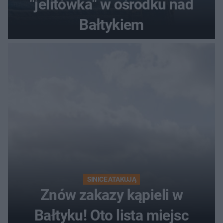
"jelitówka" w ośrodku nad
Bałtykiem
SINICE ATAKUJĄ
Znów zakazy kąpieli w
Bałtyku! Oto lista miejsc