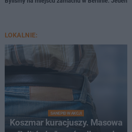
Byliśmy na miejscu zamachu w Berlinie. Jeden 
LOKALNIE:
SANEPID W AKCJI
Koszmar kuracjuszy. Masowa