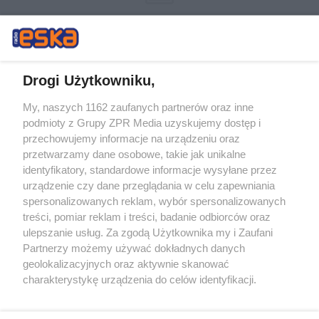
Drogi Użytkowniku,
My, naszych 1162 zaufanych partnerów oraz inne
Żaden utwór zamieszczony w serwisie nie może być powielany i
podmioty z Grupy ZPR Media uzyskujemy dostęp i
rozpowszechniany lub dalej rozpowszechniany w jakikolwiek sposób (w
tym także elektroniczny lub mechaniczny) na jakimkolwiek polu
przechowujemy informacje na urządzeniu oraz
eksploatacji w jakiejkolwiek formie, włącznie z umieszczaniem w
przetwarzamy dane osobowe, takie jak unikalne
Internecie bez pisemnej zgody właściciela praw. Jakiekolwiek użycie lub
identyfikatory, standardowe informacje wysyłane przez
wykorzystanie utworów w całości lub w części z naruszeniem prawa,
tzn. bez właściwej zgody, jest zabronione pod groźbą kary i może być
urządzenie czy dane przeglądania w celu zapewniania
ścigane prawnie.
spersonalizowanych reklam, wybór spersonalizowanych
treści, pomiar reklam i treści, badanie odbiorców oraz
ulepszanie usług. Za zgodą Użytkownika my i Zaufani
Partnerzy możemy używać dokładnych danych
geolokalizacyjnych oraz aktywnie skanować
charakterystykę urządzenia do celów identyfikacji.
Ponieważ cenimy Twoją prywatność, prosimy o zgodę na
O nas
korzystanie z tych technologii poprzez kliknięcie