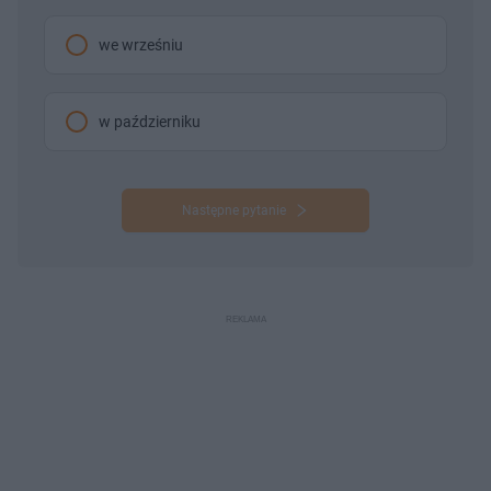
we wrześniu
w październiku
Następne pytanie