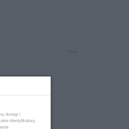
y dostęp i
lne identyfikatory,
iania