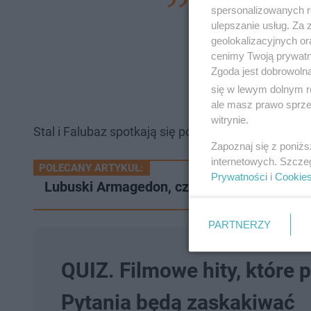
spersonalizowanych re
decyzja policji. Na
ulepszanie usług. Za
geolokalizacyjnych or
sobą. Zależy nam, 
cenimy Twoją prywatno
kibicowała swojej d
Zgoda jest dobrowoln
administracyjny Sta
się w lewym dolnym r
ale masz prawo sprzec
witrynie.
Stal i Falubaz spotkają się po raz 107.
Zapoznaj się z poniż
internetowych. Szcze
POLECANY ARTYKUŁ:
Prywatności
i
Cookie
Lubuski Armagedon, czyli taplanie samoch
PARTNERZY
QUIZ. Filmowe hity, które 
Pytania będą zaskakiwać