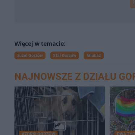
żużel Gorzów
Stal Gorzów
falubaz
NAJNOWSZE Z DZIAŁU G
AZORKI GORZÓW
DWA TYG