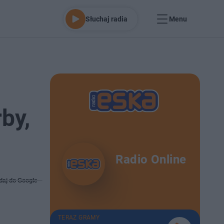
Słuchaj radia
Menu
by,
Radio Online
daj do Google
TERAZ GRAMY