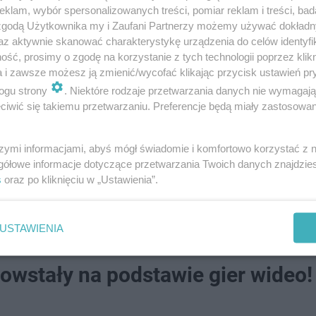
klam, wybór spersonalizowanych treści, pomiar reklam i treści, bad
tomiast mniejsze flagi zapewne będą mieli ze
 zgodą Użytkownika my i Zaufani Partnerzy możemy używać dokład
az aktywnie skanować charakterystykę urządzenia do celów identyfi
żeby jedna i druga strona sportowo
ść, prosimy o zgodę na korzystanie z tych technologii poprzez klikn
rużynie - mówi Michał Wasilewski, dyrektor
a i zawsze możesz ją zmienić/wycofać klikając przycisk ustawień pr
li Gorzów.
ogu strony
. Niektóre rodzaje przetwarzania danych nie wymagaj
iwić się takiemu przetwarzaniu. Preferencje będą miały zastosowanie
szymi informacjami, abyś mógł świadomie i komfortowo korzystać z
gółowe informacje dotyczące przetwarzania Twoich danych znajdzi
s
oraz po kliknięciu w „Ustawienia”.
odów w błocie
USTAWIENIA
powstały na podstawie gier wideo!