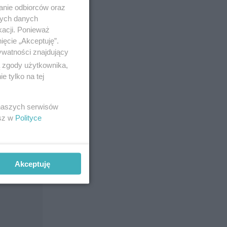
anie odbiorców oraz
nych danych
kacji. Ponieważ
ięcie „Akceptuję”.
ywatności znajdujący
ą zgody użytkownika,
 tylko na tej
 naszych serwisów
esz w
Polityce
Akceptuję