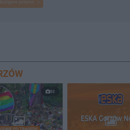
Następne pytanie
ORZÓW
52
ODNIE PO TRAGEDII