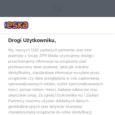
Drogi Użytkowniku,
My, naszych 1162 zaufanych partnerów oraz inne
Żaden utwór zamieszczony w serwisie nie może być powielany i
podmioty z Grupy ZPR Media uzyskujemy dostęp i
rozpowszechniany lub dalej rozpowszechniany w jakikolwiek sposób (w
tym także elektroniczny lub mechaniczny) na jakimkolwiek polu
przechowujemy informacje na urządzeniu oraz
eksploatacji w jakiejkolwiek formie, włącznie z umieszczaniem w
przetwarzamy dane osobowe, takie jak unikalne
Internecie bez pisemnej zgody właściciela praw. Jakiekolwiek użycie lub
identyfikatory, standardowe informacje wysyłane przez
wykorzystanie utworów w całości lub w części z naruszeniem prawa,
tzn. bez właściwej zgody, jest zabronione pod groźbą kary i może być
urządzenie czy dane przeglądania w celu zapewniania
ścigane prawnie.
spersonalizowanych reklam, wybór spersonalizowanych
treści, pomiar reklam i treści, badanie odbiorców oraz
ulepszanie usług. Za zgodą Użytkownika my i Zaufani
Partnerzy możemy używać dokładnych danych
geolokalizacyjnych oraz aktywnie skanować
charakterystykę urządzenia do celów identyfikacji.