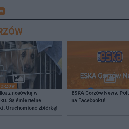
ów
ORZÓW
GORZÓW
lka z nosówką w
ESKA Gorzów News. Pol
ku. Są śmiertelne
na Facebooku!
ki. Uruchomiono zbiórkę!