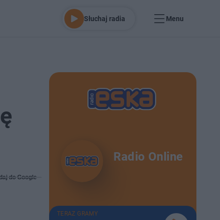
Słuchaj radia
Menu
lę
Radio Online
daj do Google
TERAZ GRAMY