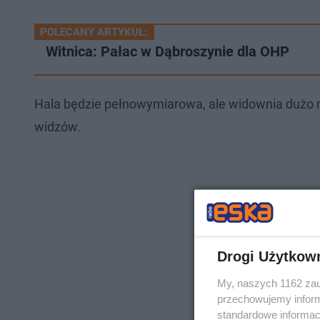
POLECANY ARTYKUŁ:
Witnica: Pałac w Dąbroszynie dla OHP
Hala będzie pełnowymiarowa, ale widownia dużo m
widzów.
Drogi Użytkow
My, naszych 1162 zau
przechowujemy informa
standardowe informac