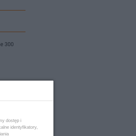
ie 300
y dostęp i
lne identyfikatory,
iania