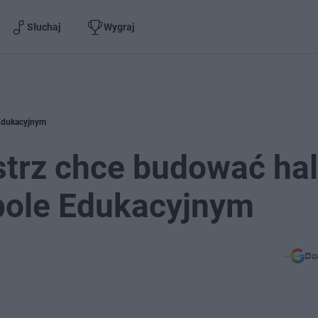
Słuchaj
Wygraj
 Edukacyjnym
strz chce budować ha
pole Edukacyjnym
Do