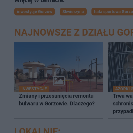
inwestycje Gorzów
Skwierzyna
hala sportowa Gorz
NAJNOWSZE Z DZIAŁU G
INWESTYCJE
AZORKI 
Zmiany i przesunięcia remontu
Trwa wa
bulwaru w Gorzowie. Dlaczego?
schronis
przypad
LOKALNIE: