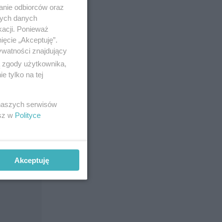
anie odbiorców oraz
nych danych
kacji. Ponieważ
ięcie „Akceptuję”.
nowie i
ywatności znajdujący
ą zgody użytkownika,
 tylko na tej
 naszych serwisów
esz w
Polityce
Akceptuję