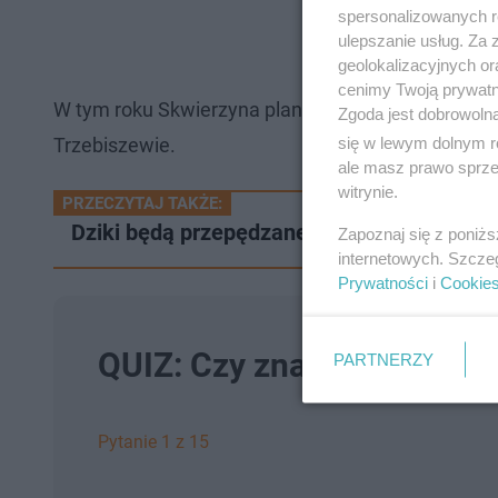
spersonalizowanych re
ulepszanie usług. Za
geolokalizacyjnych or
cenimy Twoją prywatno
W tym roku Skwierzyna planuje budowę jeszcze dw
Zgoda jest dobrowoln
się w lewym dolnym r
Trzebiszewie.
ale masz prawo sprzec
witrynie.
PRZECZYTAJ TAKŻE:
Dziki będą przepędzane i odstrzeliwane w
Zapoznaj się z poniż
internetowych. Szcze
Prywatności
i
Cookie
QUIZ: Czy znasz tabliczkę
PARTNERZY
Pytanie 1 z 15