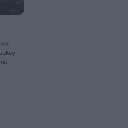
koszt
a złoży
 ma