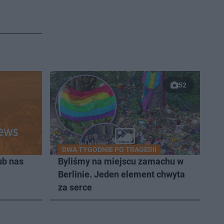
52
DWA TYGODNIE PO TRAGEDII
ub nas
Byliśmy na miejscu zamachu w
Berlinie. Jeden element chwyta
za serce