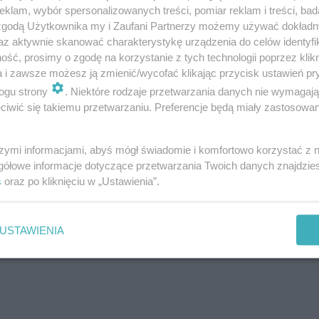
klam, wybór spersonalizowanych treści, pomiar reklam i treści, bad
 zgodą Użytkownika my i Zaufani Partnerzy możemy używać dokład
az aktywnie skanować charakterystykę urządzenia do celów identyfi
ść, prosimy o zgodę na korzystanie z tych technologii poprzez klikn
óch innych nieco mniejszych - sal sportowych - w Murzy
a i zawsze możesz ją zmienić/wycofać klikając przycisk ustawień pr
ogu strony
. Niektóre rodzaje przetwarzania danych nie wymagaj
iwić się takiemu przetwarzaniu. Preferencje będą miały zastosowanie
 Gorzowie. Czy to pomoże? [AUDIO i FOTO]
szymi informacjami, abyś mógł świadomie i komfortowo korzystać z
gółowe informacje dotyczące przetwarzania Twoich danych znajdzi
s
oraz po kliknięciu w „Ustawienia”.
 mnożenia? Sprawdź!
USTAWIENIA