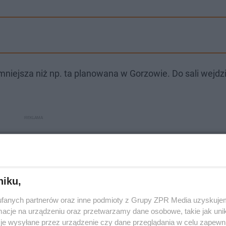
niejsza niż np. ta planowana w Gorzowie. Do sali wejdz
niku,
fanych partnerów oraz inne podmioty z Grupy ZPR Media uzyskujem
cje na urządzeniu oraz przetwarzamy dane osobowe, takie jak unika
je wysyłane przez urządzenie czy dane przeglądania w celu zapewn