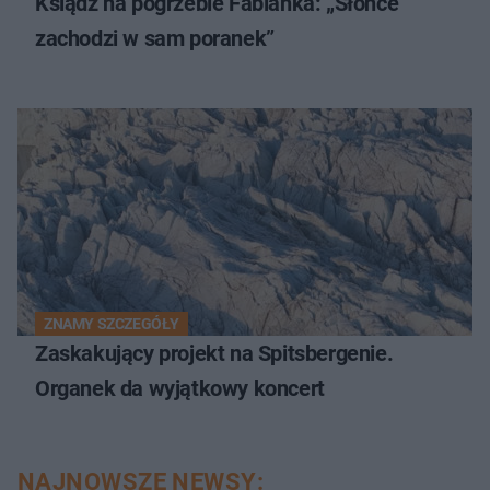
Ksiądz na pogrzebie Fabianka: „Słońce
zachodzi w sam poranek”
ZNAMY SZCZEGÓŁY
Zaskakujący projekt na Spitsbergenie.
Organek da wyjątkowy koncert
NAJNOWSZE NEWSY: