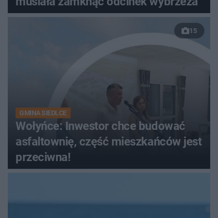
musiała zamknąć odcinek wybrzeża
15
GMINA SIEDLCE
Wołyńce: Inwestor chce budować
asfaltownię, część mieszkańców jest
przeciwna!