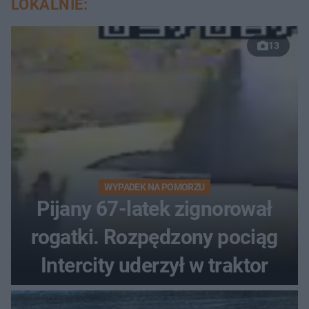
LOKALNIE:
13
WYPADEK NA POMORZU
Pijany 67-latek zignorował
rogatki. Rozpędzony pociąg
Intercity uderzył w traktor