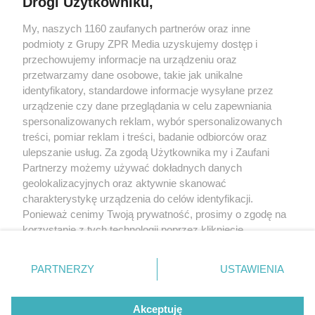
Drogi Użytkowniku,
My, naszych 1160 zaufanych partnerów oraz inne
Żaden utwór zamieszczony w serwisie nie może być powielany i
podmioty z Grupy ZPR Media uzyskujemy dostęp i
rozpowszechniany lub dalej rozpowszechniany w jakikolwiek sposób (w
tym także elektroniczny lub mechaniczny) na jakimkolwiek polu
przechowujemy informacje na urządzeniu oraz
eksploatacji w jakiejkolwiek formie, włącznie z umieszczaniem w Internecie
przetwarzamy dane osobowe, takie jak unikalne
bez pisemnej zgody właściciela praw. Jakiekolwiek użycie lub
wykorzystanie utworów w całości lub w części z naruszeniem prawa, tzn.
identyfikatory, standardowe informacje wysyłane przez
bez właściwej zgody, jest zabronione pod groźbą kary i może być ścigane
urządzenie czy dane przeglądania w celu zapewniania
prawnie.
spersonalizowanych reklam, wybór spersonalizowanych
treści, pomiar reklam i treści, badanie odbiorców oraz
ulepszanie usług. Za zgodą Użytkownika my i Zaufani
Partnerzy możemy używać dokładnych danych
geolokalizacyjnych oraz aktywnie skanować
charakterystykę urządzenia do celów identyfikacji.
O nas
Ponieważ cenimy Twoją prywatność, prosimy o zgodę na
korzystanie z tych technologii poprzez kliknięcie
Informacje prawne
„Akceptuję”. Zgoda jest dobrowolna i zawsze możesz ją
zmienić/wycofać klikając przycisk ustawień prywatności
Nasze serwisy
PARTNERZY
USTAWIENIA
znajdujący się w lewym dolnym rogu strony
. Niektóre
rodzaje przetwarzania danych nie wymagają zgody
© 2026 Grupa ZPR Media
Akceptuję
użytkownika, ale masz prawo sprzeciwić się takiemu