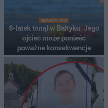
DRAMAT W USTCE
8-latek tonął w Bałtyku. Jego
ojciec może ponieść
poważne konsekwencje