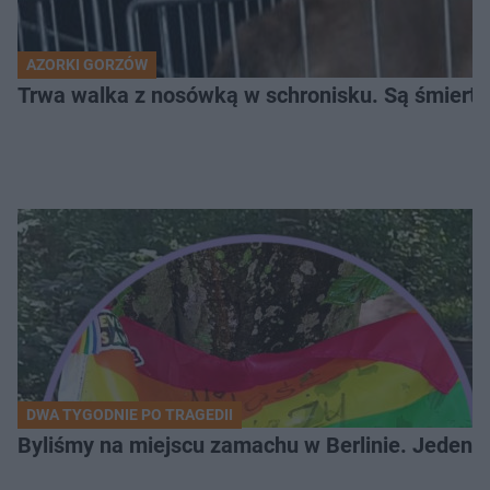
AZORKI GORZÓW
Trwa walka z nosówką w schronisku. Są śmierte
DWA TYGODNIE PO TRAGEDII
Byliśmy na miejscu zamachu w Berlinie. Jeden 