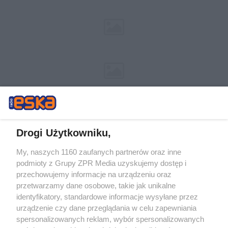
Drogi Użytkowniku,
My, naszych 1160 zaufanych partnerów oraz inne
Żaden utwór zamieszczony w serwisie nie może być powielany i
podmioty z Grupy ZPR Media uzyskujemy dostęp i
rozpowszechniany lub dalej rozpowszechniany w jakikolwiek sposób (w
przechowujemy informacje na urządzeniu oraz
tym także elektroniczny lub mechaniczny) na jakimkolwiek polu
eksploatacji w jakiejkolwiek formie, włącznie z umieszczaniem w
przetwarzamy dane osobowe, takie jak unikalne
Internecie bez pisemnej zgody właściciela praw. Jakiekolwiek użycie lub
identyfikatory, standardowe informacje wysyłane przez
wykorzystanie utworów w całości lub w części z naruszeniem prawa,
tzn. bez właściwej zgody, jest zabronione pod groźbą kary i może być
urządzenie czy dane przeglądania w celu zapewniania
ścigane prawnie.
spersonalizowanych reklam, wybór spersonalizowanych