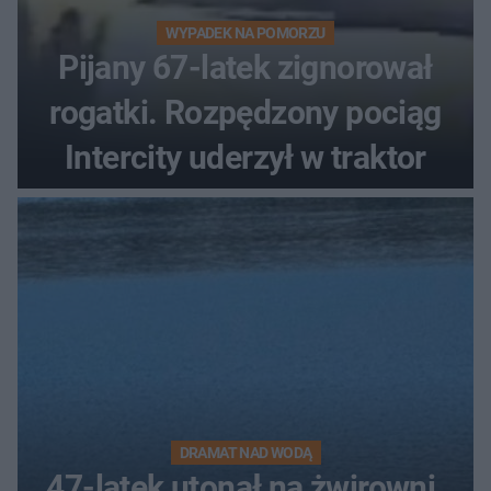
WYPADEK NA POMORZU
Pijany 67-latek zignorował
rogatki. Rozpędzony pociąg
Intercity uderzył w traktor
DRAMAT NAD WODĄ
47-latek utonął na żwirowni.