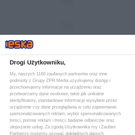
Drogi Użytkowniku,
My, naszych 1160 zaufanych partnerów oraz inne
Żaden utwór zamieszczony w serwisie nie może być powielany i
podmioty z Grupy ZPR Media uzyskujemy dostęp i
rozpowszechniany lub dalej rozpowszechniany w jakikolwiek sposób (w
tym także elektroniczny lub mechaniczny) na jakimkolwiek polu
przechowujemy informacje na urządzeniu oraz
eksploatacji w jakiejkolwiek formie, włącznie z umieszczaniem w
przetwarzamy dane osobowe, takie jak unikalne
Internecie bez pisemnej zgody właściciela praw. Jakiekolwiek użycie lub
identyfikatory, standardowe informacje wysyłane przez
wykorzystanie utworów w całości lub w części z naruszeniem prawa,
tzn. bez właściwej zgody, jest zabronione pod groźbą kary i może być
urządzenie czy dane przeglądania w celu zapewniania
ścigane prawnie.
spersonalizowanych reklam, wybór spersonalizowanych
treści, pomiar reklam i treści, badanie odbiorców oraz
ulepszanie usług. Za zgodą Użytkownika my i Zaufani
Partnerzy możemy używać dokładnych danych