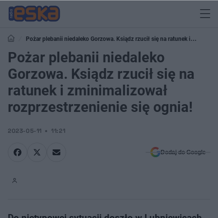
Pożar plebanii niedaleko Gorzowa. Ksiądz rzucił się na ratunek i
zminimalizował rozprzestrzenienie się ognia!
Pożar plebanii niedaleko
Gorzowa. Ksiądz rzucił się na
ratunek i zminimalizował
rozprzestrzenienie się ognia!
2023-05-11
11:21
Dodaj do Google
Do nietypowej sytuacji doszło w Lubniewicach