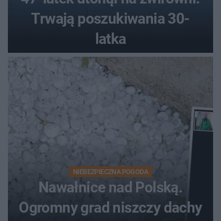
Trwają poszukiwania 30-
latka
NIEBEZPIECZNA POGODA
Nawałnice nad Polską.
Ogromny grad niszczy dachy