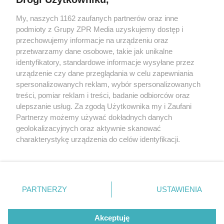
My, naszych 1162 zaufanych partnerów oraz inne
Żaden utwór zamieszczony w serwisie nie może być powielany i
podmioty z Grupy ZPR Media uzyskujemy dostęp i
rozpowszechniany lub dalej rozpowszechniany w jakikolwiek sposób (w
tym także elektroniczny lub mechaniczny) na jakimkolwiek polu
przechowujemy informacje na urządzeniu oraz
eksploatacji w jakiejkolwiek formie, włącznie z umieszczaniem w
przetwarzamy dane osobowe, takie jak unikalne
Internecie bez pisemnej zgody właściciela praw. Jakiekolwiek użycie lub
identyfikatory, standardowe informacje wysyłane przez
wykorzystanie utworów w całości lub w części z naruszeniem prawa,
tzn. bez właściwej zgody, jest zabronione pod groźbą kary i może być
urządzenie czy dane przeglądania w celu zapewniania
ścigane prawnie.
spersonalizowanych reklam, wybór spersonalizowanych
treści, pomiar reklam i treści, badanie odbiorców oraz
ulepszanie usług. Za zgodą Użytkownika my i Zaufani
Partnerzy możemy używać dokładnych danych
geolokalizacyjnych oraz aktywnie skanować
charakterystykę urządzenia do celów identyfikacji.
Ponieważ cenimy Twoją prywatność, prosimy o zgodę na
O nas
korzystanie z tych technologii poprzez kliknięcie
Informacje prawne
„Akceptuję”. Zgoda jest dobrowolna i zawsze możesz ją
zmienić/wycofać klikając przycisk ustawień prywatności
PARTNERZY
USTAWIENIA
Nasze serwisy
znajdujący się w lewym dolnym rogu strony
. Niektóre
rodzaje przetwarzania danych nie wymagają zgody
© 2026 Grupa ZPR Media
Akceptuję
użytkownika, ale masz prawo sprzeciwić się takiemu