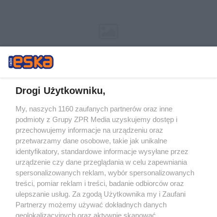
Drogi Użytkowniku,
My, naszych 1160 zaufanych partnerów oraz inne
Żaden utwór zamieszczony w serwisie nie może być powielany i
podmioty z Grupy ZPR Media uzyskujemy dostęp i
rozpowszechniany lub dalej rozpowszechniany w jakikolwiek sposób (w
przechowujemy informacje na urządzeniu oraz
tym także elektroniczny lub mechaniczny) na jakimkolwiek polu
eksploatacji w jakiejkolwiek formie, włącznie z umieszczaniem w
przetwarzamy dane osobowe, takie jak unikalne
Internecie bez pisemnej zgody właściciela praw. Jakiekolwiek użycie lub
identyfikatory, standardowe informacje wysyłane przez
wykorzystanie utworów w całości lub w części z naruszeniem prawa,
tzn. bez właściwej zgody, jest zabronione pod groźbą kary i może być
urządzenie czy dane przeglądania w celu zapewniania
ścigane prawnie.
spersonalizowanych reklam, wybór spersonalizowanych
treści, pomiar reklam i treści, badanie odbiorców oraz
ulepszanie usług. Za zgodą Użytkownika my i Zaufani
Partnerzy możemy używać dokładnych danych
geolokalizacyjnych oraz aktywnie skanować