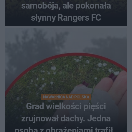
samobója, ale pokonała
słynny Rangers FC
NAWAŁNICA NAD POLSKĄ
Grad wielkości pięści
zrujnował dachy. Jedna
osoba z obrażeniami trafiła