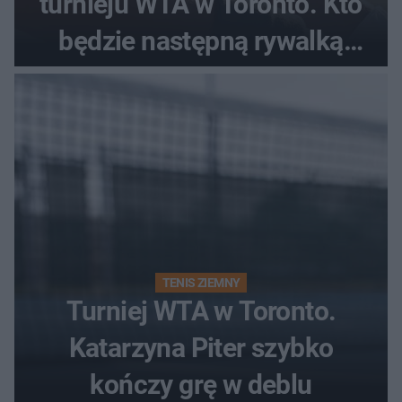
turnieju WTA w Toronto. Kto
będzie następną rywalką
Polki?
TENIS ZIEMNY
Turniej WTA w Toronto.
Katarzyna Piter szybko
kończy grę w deblu