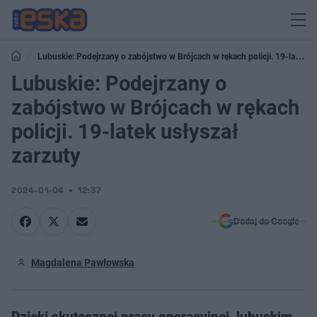
Lubuskie: Podejrzany o zabójstwo w Brójcach w rękach policji. 19-latek
usłyszał zarzuty
Lubuskie: Podejrzany o
zabójstwo w Brójcach w rękach
policji. 19-latek usłyszał
zarzuty
2024-01-04
12:37
Dodaj do Google
Magdalena Pawłowska
Dzięki skutecznej pracy operacyjnej, lubuskim