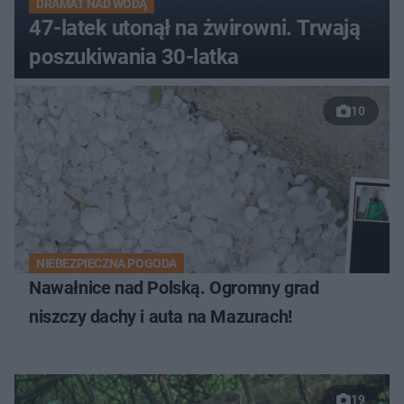
DRAMAT NAD WODĄ
47-latek utonął na żwirowni. Trwają
poszukiwania 30-latka
10
NIEBEZPIECZNA POGODA
Nawałnice nad Polską. Ogromny grad
niszczy dachy i auta na Mazurach!
19