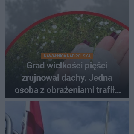
NAWAŁNICA NAD POLSKĄ
Grad wielkości pięści
zrujnował dachy. Jedna
osoba z obrażeniami trafiła
do szpitala