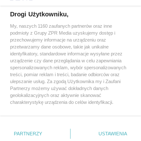
Drogi Użytkowniku,
My, naszych 1160 zaufanych partnerów oraz inne
Żaden utwór zamieszczony w serwisie nie może być powielany i
podmioty z Grupy ZPR Media uzyskujemy dostęp i
rozpowszechniany lub dalej rozpowszechniany w jakikolwiek sposób (w
tym także elektroniczny lub mechaniczny) na jakimkolwiek polu
przechowujemy informacje na urządzeniu oraz
eksploatacji w jakiejkolwiek formie, włącznie z umieszczaniem w
przetwarzamy dane osobowe, takie jak unikalne
Internecie bez pisemnej zgody właściciela praw. Jakiekolwiek użycie lub
identyfikatory, standardowe informacje wysyłane przez
wykorzystanie utworów w całości lub w części z naruszeniem prawa,
tzn. bez właściwej zgody, jest zabronione pod groźbą kary i może być
urządzenie czy dane przeglądania w celu zapewniania
ścigane prawnie.
spersonalizowanych reklam, wybór spersonalizowanych
treści, pomiar reklam i treści, badanie odbiorców oraz
ulepszanie usług. Za zgodą Użytkownika my i Zaufani
Partnerzy możemy używać dokładnych danych
geolokalizacyjnych oraz aktywnie skanować
charakterystykę urządzenia do celów identyfikacji.
Ponieważ cenimy Twoją prywatność, prosimy o zgodę na
O nas
korzystanie z tych technologii poprzez kliknięcie
Informacje prawne
„Akceptuję”. Zgoda jest dobrowolna i zawsze możesz ją
zmienić/wycofać klikając przycisk ustawień prywatności
PARTNERZY
USTAWIENIA
Nasze serwisy
znajdujący się w lewym dolnym rogu strony
. Niektóre