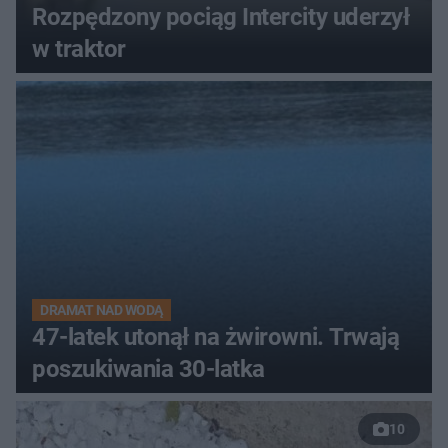
Rozpędzony pociąg Intercity uderzył
w traktor
DRAMAT NAD WODĄ
47-latek utonął na żwirowni. Trwają
poszukiwania 30-latka
10