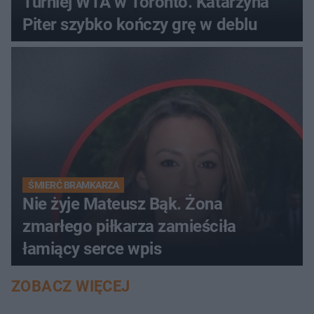
Turniej WTA w Toronto. Katarzyna
Piter szybko kończy grę w deblu
ŚMIERĆ BRAMKARZA
Nie żyje Mateusz Bąk. Żona
zmarłego piłkarza zamieściła
łamiący serce wpis
ZOBACZ WIĘCEJ