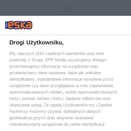
Drogi Użytkowniku,
My, naszych 1162 zaufanych partnerów oraz inne
Żaden utwór zamieszczony w serwisie nie może być powielany i
podmioty z Grupy ZPR Media uzyskujemy dostęp i
rozpowszechniany lub dalej rozpowszechniany w jakikolwiek sposób (w
tym także elektroniczny lub mechaniczny) na jakimkolwiek polu
przechowujemy informacje na urządzeniu oraz
eksploatacji w jakiejkolwiek formie, włącznie z umieszczaniem w
przetwarzamy dane osobowe, takie jak unikalne
Internecie bez pisemnej zgody właściciela praw. Jakiekolwiek użycie lub
identyfikatory, standardowe informacje wysyłane przez
wykorzystanie utworów w całości lub w części z naruszeniem prawa,
tzn. bez właściwej zgody, jest zabronione pod groźbą kary i może być
urządzenie czy dane przeglądania w celu zapewniania
ścigane prawnie.
spersonalizowanych reklam, wybór spersonalizowanych
treści, pomiar reklam i treści, badanie odbiorców oraz
ulepszanie usług. Za zgodą Użytkownika my i Zaufani
Partnerzy możemy używać dokładnych danych
geolokalizacyjnych oraz aktywnie skanować
charakterystykę urządzenia do celów identyfikacji.
Ponieważ cenimy Twoją prywatność, prosimy o zgodę na