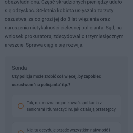
obezwładniona. Część skradzionych pieniędzy udało
się odzyskać. 34-letnia kobieta usłyszała zarzuty
oszustwa, za co grozi jej do 8 lat więzienia oraz
naruszenia nietykalności cielesnej policjanta. Sąd, na
wniosek prokuratora, zdecydował o trzymiesięcznym
areszcie. Sprawa ciągle się rozwija.
Sonda
Czy policja może zrobić coś więcej, by zapobiec
oszustwom "na policjanta" itp.?
Tak, np. można organizować spotkania z
seniorami i tłumaczyć im, jak działają przestępcy
Nie, tu decyduje przede wszystkim naiwność i