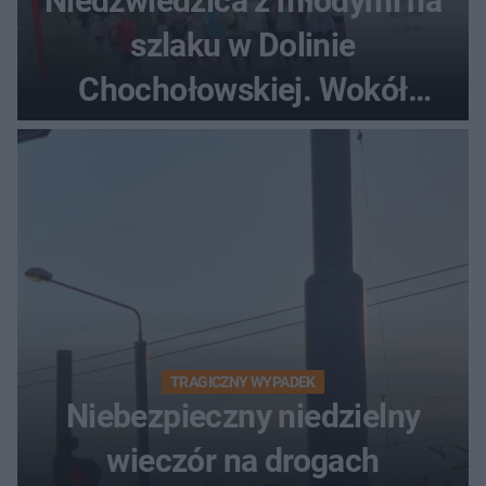
Niedźwiedzica z młodymi na
szlaku w Dolinie
Chochołowskiej. Wokół
turyści!
TRAGICZNY WYPADEK
Niebezpieczny niedzielny
wieczór na drogach