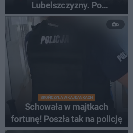
Lubelszczyzny. Po
nieudanym manewrze
5
wyprzedzania zginął
kierowca auta
SKOŃCZYŁA W KAJDANKACH
Schowała w majtkach
fortunę! Poszła tak na policję