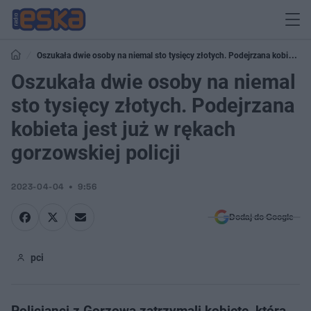
Oszukała dwie osoby na niemal sto tysięcy złotych. Podejrzana kobieta
jest już w rękach gorzowskiej policji
Oszukała dwie osoby na niemal
sto tysięcy złotych. Podejrzana
kobieta jest już w rękach
gorzowskiej policji
2023-04-04
9:56
Dodaj do Google
pci
Policjanci z Gorzowa zatrzymali kobietę, która