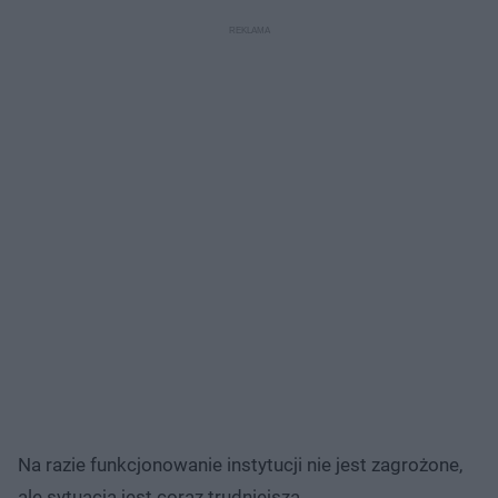
Na razie funkcjonowanie instytucji nie jest zagrożone,
ale sytuacja jest coraz trudniejsza.