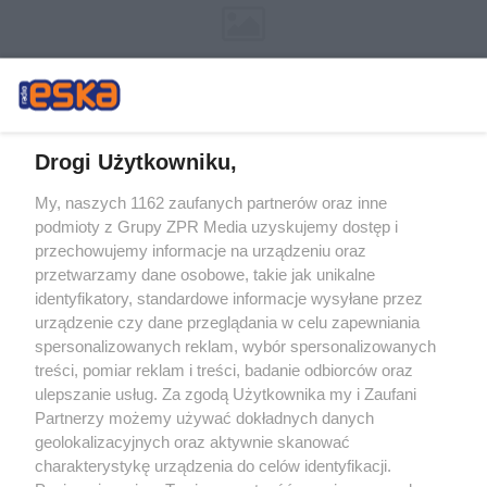
Drogi Użytkowniku,
My, naszych 1162 zaufanych partnerów oraz inne
Żaden utwór zamieszczony w serwisie nie może być powielany i
podmioty z Grupy ZPR Media uzyskujemy dostęp i
rozpowszechniany lub dalej rozpowszechniany w jakikolwiek sposób (w
tym także elektroniczny lub mechaniczny) na jakimkolwiek polu
przechowujemy informacje na urządzeniu oraz
eksploatacji w jakiejkolwiek formie, włącznie z umieszczaniem w Internecie
przetwarzamy dane osobowe, takie jak unikalne
bez pisemnej zgody właściciela praw. Jakiekolwiek użycie lub
wykorzystanie utworów w całości lub w części z naruszeniem prawa, tzn.
identyfikatory, standardowe informacje wysyłane przez
bez właściwej zgody, jest zabronione pod groźbą kary i może być ścigane
urządzenie czy dane przeglądania w celu zapewniania
prawnie.
spersonalizowanych reklam, wybór spersonalizowanych
treści, pomiar reklam i treści, badanie odbiorców oraz
ulepszanie usług. Za zgodą Użytkownika my i Zaufani
Partnerzy możemy używać dokładnych danych
geolokalizacyjnych oraz aktywnie skanować
charakterystykę urządzenia do celów identyfikacji.
O nas