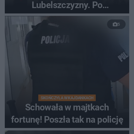
Lubelszczyzny. Po
nieudanym manewrze
5
wyprzedzania zginął
kierowca auta
SKOŃCZYŁA W KAJDANKACH
Schowała w majtkach
fortunę! Poszła tak na policję