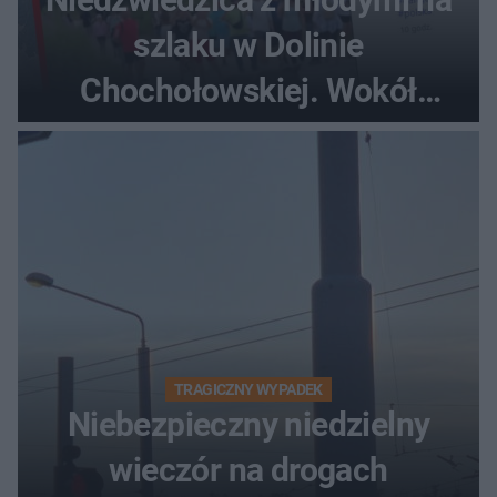
szlaku w Dolinie
Chochołowskiej. Wokół
turyści!
TRAGICZNY WYPADEK
Niebezpieczny niedzielny
wieczór na drogach