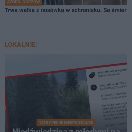
AZORKI GORZÓW
Trwa walka z nosówką w schronisku. Są śmierte
LOKALNIE:
TATRY PEŁNE NIESPODZIANEK
Niedźwiedzica z młodymi na