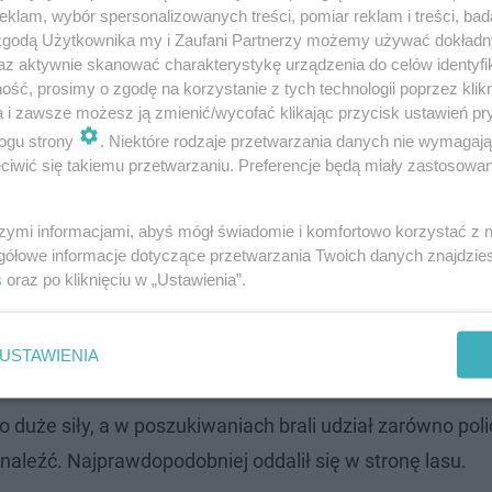
klam, wybór spersonalizowanych treści, pomiar reklam i treści, bad
 zgodą Użytkownika my i Zaufani Partnerzy możemy używać dokład
az aktywnie skanować charakterystykę urządzenia do celów identyfi
ść, prosimy o zgodę na korzystanie z tych technologii poprzez klikn
a i zawsze możesz ją zmienić/wycofać klikając przycisk ustawień pr
ogu strony
. Niektóre rodzaje przetwarzania danych nie wymagaj
iwić się takiemu przetwarzaniu. Preferencje będą miały zastosowanie
szymi informacjami, abyś mógł świadomie i komfortowo korzystać z
gółowe informacje dotyczące przetwarzania Twoich danych znajdzi
s
oraz po kliknięciu w „Ustawienia”.
o na lubuskich drogach. Liczba szoku…
USTAWIENIA
że siły, a w poszukiwaniach brali udział zarówno policj
dnaleźć. Najprawdopodobniej oddalił się w stronę lasu.