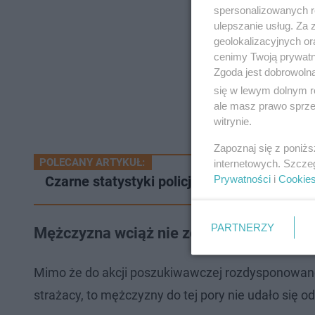
spersonalizowanych re
ulepszanie usług. Za
geolokalizacyjnych or
cenimy Twoją prywatno
Zgoda jest dobrowoln
się w lewym dolnym r
ale masz prawo sprzec
witrynie.
Zapoznaj się z poniż
POLECANY ARTYKUŁ:
internetowych. Szcze
Prywatności
i
Cookie
Czarne statystyki policji. Tyle osób zginęł
PARTNERZY
Mężczyzna wciąż nie został odnaleziony
Mimo że do akcji poszukiwawczej rozdysponowano du
strażacy, to mężczyzny do tej pory nie udało się o