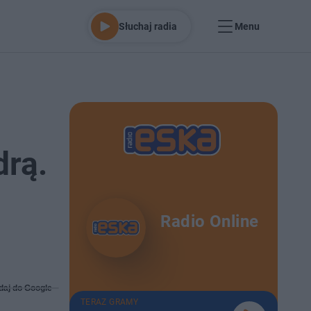
Słuchaj radia
Menu
drą.
Radio Online
daj do Google
TERAZ GRAMY