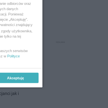
anie odbiorców oraz
nych danych
kacji. Ponieważ
ięcie „Akceptuję”.
ywatności znajdujący
ą zgody użytkownika,
 tylko na tej
 naszych serwisów
esz w
Polityce
Akceptuję
anci jak i