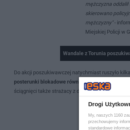
mężczyzna oddalił s
skierowano policyjne
mężczyzny"
- info
Miejskiej Policji w 
Wandale z Torunia poszukiwa
Do akcji poszukiwawczej natychmiast ruszyło kilk
posterunki blokadowe również na drogach wyjazd
ściągnięci także strażacy z dronem z jednostki O
Drogi Użytkow
My, naszych 1160 zau
przechowujemy informa
standardowe informac