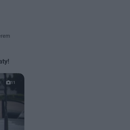
merem
aty!
11