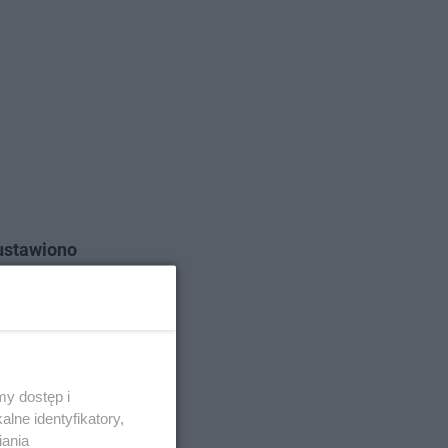
ustawiono
ch zostali
y dostęp i
lne identyfikatory,
iania