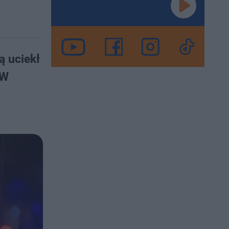
ą uciekł
 W