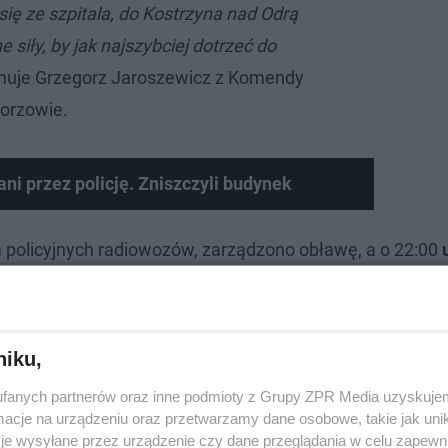
ię ze szpitala, do Kostrzyna nad Odrą
 siły, by jak najszybciej dotrzeć do
rmuje Grzegorz Jaroszewicz z Komendy
Gorzowie.
ni przez policję. Zniszczyli budynek
a policyjnych radiowozów, zarządzono obławę, a o 22:00
owych z Kostrzyna nad Odrą.
Do pomocy w poszukiwania
SP Santocko oraz OSP Bogdaniec.
niku,
fanych partnerów oraz inne podmioty z Grupy ZPR Media uzyskujem
cje na urządzeniu oraz przetwarzamy dane osobowe, takie jak unika
je wysyłane przez urządzenie czy dane przeglądania w celu zapewn