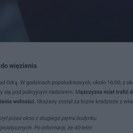
ć do więzienia
ad Odrą. W godzinach popołudniowych, około 16:00, z o
cy się pod policyjnym nadzorem. M
ężczyzna miał trafić 
ienia wolności.
Skazany został za liczne kradzieże z w
ł przez okno z drugiego piętra budynku
ostycznych. Po informacji, że 40-letni