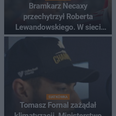
Bramkarz Necaxy
przechytrzył Roberta
Lewandowskiego. W sieci
krąży wideo z tego pojedynku
SIATKÓWKA
Tomasz Fornal zażądał
klimatyzacji. Ministerstwo