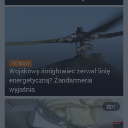
Polaka"
INCYDENT
Wojskowy śmigłowiec zerwał linię
energetyczną? Żandarmeria
wyjaśnia
11