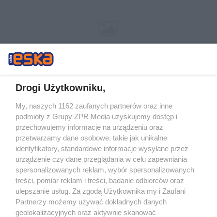
Drogi Użytkowniku,
My, naszych 1162 zaufanych partnerów oraz inne
Żaden utwór zamieszczony w serwisie nie może być powielany i
podmioty z Grupy ZPR Media uzyskujemy dostęp i
rozpowszechniany lub dalej rozpowszechniany w jakikolwiek sposób (w
przechowujemy informacje na urządzeniu oraz
tym także elektroniczny lub mechaniczny) na jakimkolwiek polu
eksploatacji w jakiejkolwiek formie, włącznie z umieszczaniem w
przetwarzamy dane osobowe, takie jak unikalne
Internecie bez pisemnej zgody właściciela praw. Jakiekolwiek użycie lub
identyfikatory, standardowe informacje wysyłane przez
wykorzystanie utworów w całości lub w części z naruszeniem prawa,
tzn. bez właściwej zgody, jest zabronione pod groźbą kary i może być
urządzenie czy dane przeglądania w celu zapewniania
ścigane prawnie.
spersonalizowanych reklam, wybór spersonalizowanych
treści, pomiar reklam i treści, badanie odbiorców oraz
ulepszanie usług. Za zgodą Użytkownika my i Zaufani
Partnerzy możemy używać dokładnych danych
geolokalizacyjnych oraz aktywnie skanować