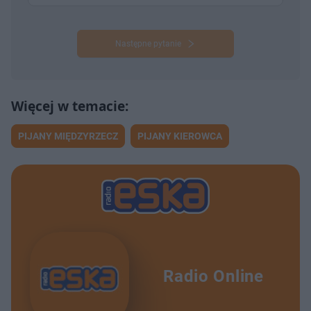
Następne pytanie
PIJANY MIĘDZYRZECZ
PIJANY KIEROWCA
Radio Online