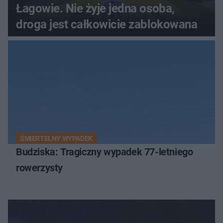
Łagowie. Nie żyje jedna osoba,
droga jest całkowicie zablokowana
ŚMIERTELNY WYPADEK
Budziska: Tragiczny wypadek 77-letniego
rowerzysty