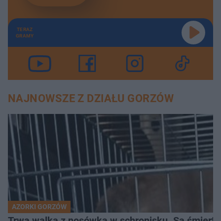
TERAZ
GRAMY
NAJNOWSZE Z DZIAŁU GORZÓW
AZORKI GORZÓW
Trwa walka z nosówką w schronisku. Są śmierte