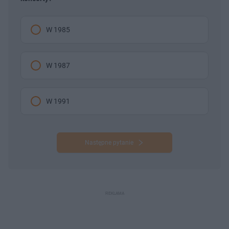
W 1985
W 1987
W 1991
Następne pytanie