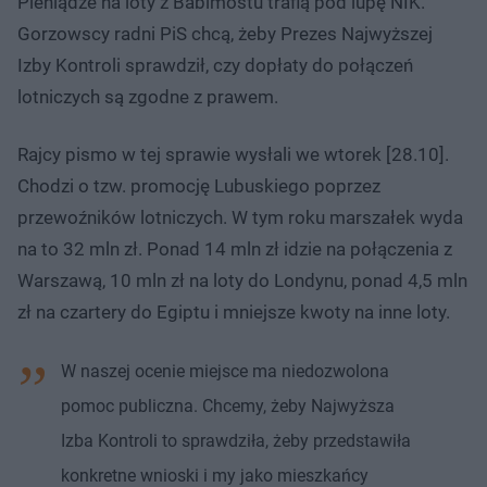
Pieniądze na loty z Babimostu trafią pod lupę NIK.
Gorzowscy radni PiS chcą, żeby Prezes Najwyższej
Izby Kontroli sprawdził, czy dopłaty do połączeń
lotniczych są zgodne z prawem.
Rajcy pismo w tej sprawie wysłali we wtorek [28.10].
Chodzi o tzw. promocję Lubuskiego poprzez
przewoźników lotniczych. W tym roku marszałek wyda
na to 32 mln zł. Ponad 14 mln zł idzie na połączenia z
Warszawą, 10 mln zł na loty do Londynu, ponad 4,5 mln
zł na czartery do Egiptu i mniejsze kwoty na inne loty.
W naszej ocenie miejsce ma niedozwolona
pomoc publiczna. Chcemy, żeby Najwyższa
Izba Kontroli to sprawdziła, żeby przedstawiła
konkretne wnioski i my jako mieszkańcy