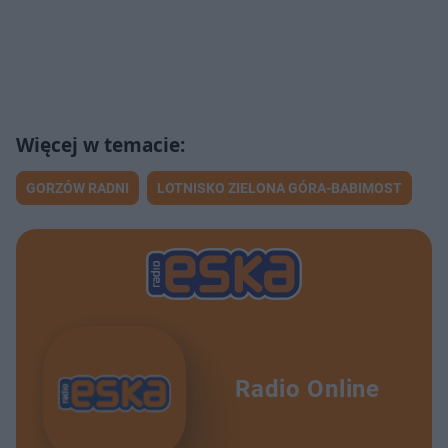
GORZÓW RADNI
LOTNISKO ZIELONA GÓRA-BABIMOST
Radio Online