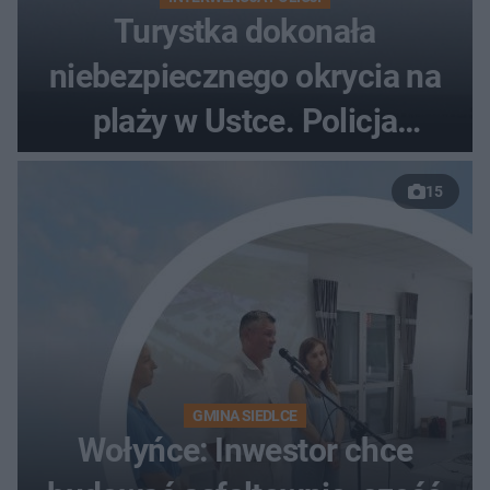
Turystka dokonała
niebezpiecznego okrycia na
plaży w Ustce. Policja
musiała zamknąć odcinek
15
wybrzeża
GMINA SIEDLCE
Wołyńce: Inwestor chce