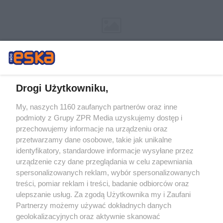
Drogi Użytkowniku,
My, naszych 1160 zaufanych partnerów oraz inne
Żaden utwór zamieszczony w serwisie nie może być powielany i
podmioty z Grupy ZPR Media uzyskujemy dostęp i
rozpowszechniany lub dalej rozpowszechniany w jakikolwiek sposób (w
tym także elektroniczny lub mechaniczny) na jakimkolwiek polu
przechowujemy informacje na urządzeniu oraz
eksploatacji w jakiejkolwiek formie, włącznie z umieszczaniem w Internecie
przetwarzamy dane osobowe, takie jak unikalne
bez pisemnej zgody właściciela praw. Jakiekolwiek użycie lub
wykorzystanie utworów w całości lub w części z naruszeniem prawa, tzn.
identyfikatory, standardowe informacje wysyłane przez
bez właściwej zgody, jest zabronione pod groźbą kary i może być ścigane
urządzenie czy dane przeglądania w celu zapewniania
prawnie.
spersonalizowanych reklam, wybór spersonalizowanych
treści, pomiar reklam i treści, badanie odbiorców oraz
ulepszanie usług. Za zgodą Użytkownika my i Zaufani
Partnerzy możemy używać dokładnych danych
geolokalizacyjnych oraz aktywnie skanować