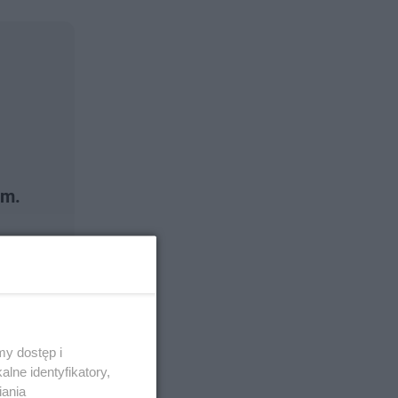
em.
y dostęp i
lne identyfikatory,
iania