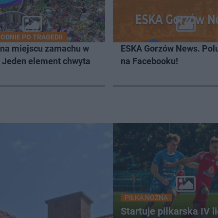
ODNIE PO TRAGEDII
 na miejscu zamachu w
ESKA Gorzów News. Pol
. Jeden element chwyta
na Facebooku!
PIŁKA NOŻNA
Startuje piłkarska IV li