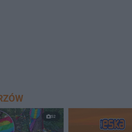
ORZÓW
52