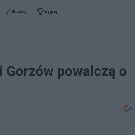
Słuchaj
Wygraj
i Gorzów powalczą o
o
Do