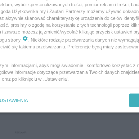
klam, wybór spersonalizowanych treści, pomiar reklam i treści, bad
 zgodą Użytkownika my i Zaufani Partnerzy możemy używać dokład
az aktywnie skanować charakterystykę urządzenia do celów identyfi
ść, prosimy o zgodę na korzystanie z tych technologii poprzez klikn
a i zawsze możesz ją zmienić/wycofać klikając przycisk ustawień pr
ogu strony
. Niektóre rodzaje przetwarzania danych nie wymagaj
iwić się takiemu przetwarzaniu. Preferencje będą miały zastosowanie
szymi informacjami, abyś mógł świadomie i komfortowo korzystać z
gółowe informacje dotyczące przetwarzania Twoich danych znajdzi
s
oraz po kliknięciu w „Ustawienia”.
Następne pytanie
USTAWIENIA