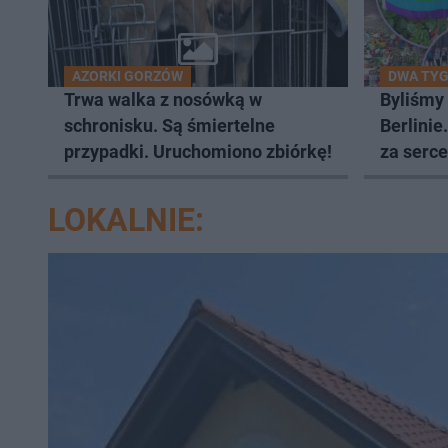
AZORKI GORZÓW
DWA TYG
Trwa walka z nosówką w
Byliśmy
schronisku. Są śmiertelne
Berlinie
przypadki. Uruchomiono zbiórkę!
za serce
LOKALNIE: