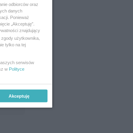
anie odbiorców oraz
nych danych
kacji. Ponieważ
ięcie „Akceptuję”.
ywatności znajdujący
ą zgody użytkownika,
 tylko na tej
 naszych serwisów
esz w
Polityce
Akceptuję