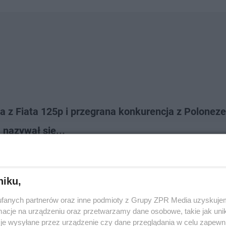
 z Fiata 125p i przegrana konkurencja z Polonez
a nazywał się...
niku,
fanych partnerów oraz inne podmioty z Grupy ZPR Media uzyskujem
cje na urządzeniu oraz przetwarzamy dane osobowe, takie jak unika
je wysyłane przez urządzenie czy dane przeglądania w celu zapewn