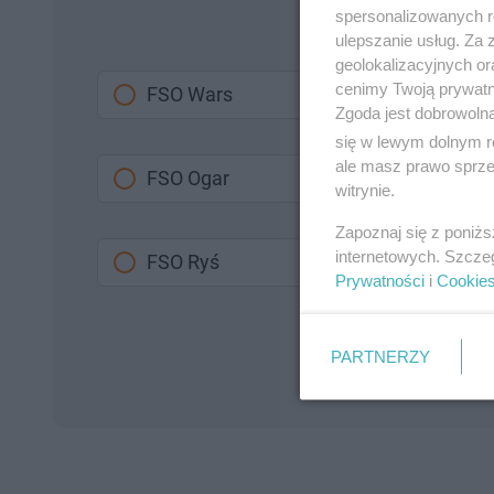
spersonalizowanych re
ulepszanie usług. Za
geolokalizacyjnych or
cenimy Twoją prywatno
FSO Wars
Zgoda jest dobrowoln
się w lewym dolnym r
ale masz prawo sprzec
FSO Ogar
witrynie.
Zapoznaj się z poniż
internetowych. Szcze
FSO Ryś
Prywatności
i
Cookie
PARTNERZY