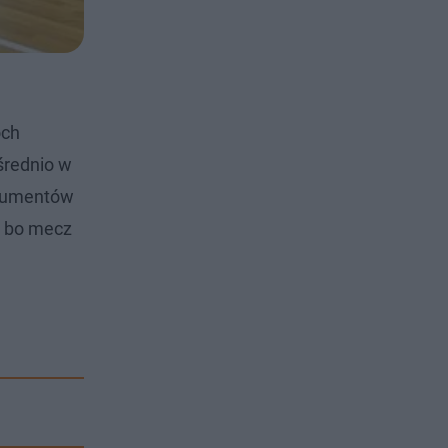
óch
średnio w
rgumentów
u bo mecz