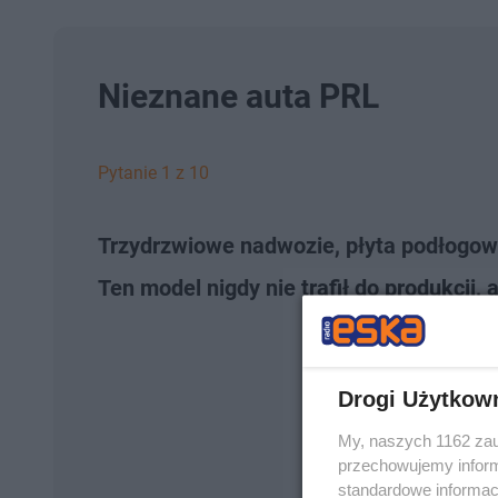
Nieznane auta PRL
Pytanie 1 z 10
Trzydrzwiowe nadwozie, płyta podłogowa
Ten model nigdy nie trafił do produkcji, 
Drogi Użytkow
My, naszych 1162 zau
przechowujemy informa
standardowe informac