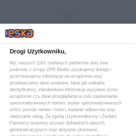
Drogi Użytkowniku,
My, naszych 1162 zaufanych partnerów oraz inne
Żaden utwór zamieszczony w serwisie nie może być powielany i
podmioty z Grupy ZPR Media uzyskujemy dostęp i
rozpowszechniany lub dalej rozpowszechniany w jakikolwiek sposób (w
tym także elektroniczny lub mechaniczny) na jakimkolwiek polu
przechowujemy informacje na urządzeniu oraz
eksploatacji w jakiejkolwiek formie, włącznie z umieszczaniem w
przetwarzamy dane osobowe, takie jak unikalne
Internecie bez pisemnej zgody właściciela praw. Jakiekolwiek użycie lub
identyfikatory, standardowe informacje wysyłane przez
wykorzystanie utworów w całości lub w części z naruszeniem prawa,
tzn. bez właściwej zgody, jest zabronione pod groźbą kary i może być
urządzenie czy dane przeglądania w celu zapewniania
ścigane prawnie.
spersonalizowanych reklam, wybór spersonalizowanych
treści, pomiar reklam i treści, badanie odbiorców oraz
ulepszanie usług. Za zgodą Użytkownika my i Zaufani
Partnerzy możemy używać dokładnych danych
geolokalizacyjnych oraz aktywnie skanować