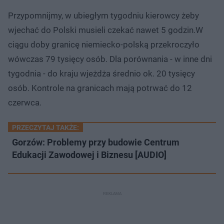
u
o
d
Przypomnijmy, w ubiegłym tygodniu kierowcy żeby
u
wjechać do Polski musieli czekać nawet 5 godzin.W
ciągu doby granicę niemiecko-polską przekroczyło
wówczas 79 tysięcy osób. Dla porównania - w inne dni
tygodnia - do kraju wjeżdża średnio ok. 20 tysięcy
osób. Kontrole na granicach mają potrwać do 12
czerwca.
PRZECZYTAJ TAKŻE:
Gorzów: Problemy przy budowie Centrum
Edukacji Zawodowej i Biznesu [AUDIO]