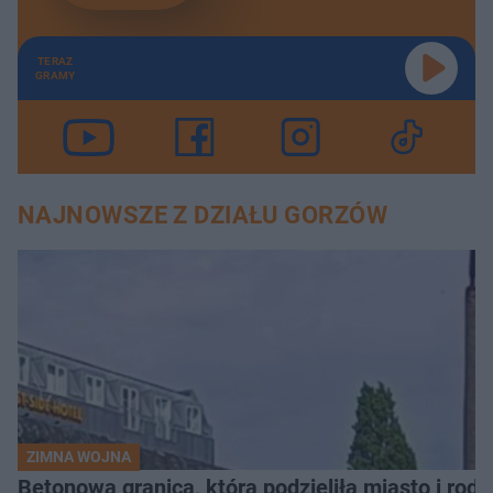
TERAZ
GRAMY
NAJNOWSZE Z DZIAŁU GORZÓW
ZIMNA WOJNA
Betonowa granica, która podzieliła miasto i rodz