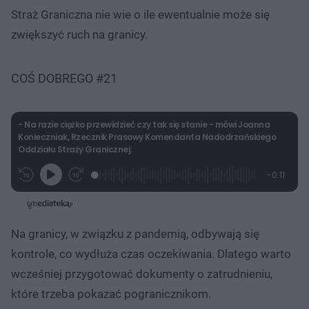
Straż Graniczna nie wie o ile ewentualnie może się
zwiększyć ruch na granicy.
COŚ DOBREGO #21
- Na razie ciężko przewidzieć czy tak się stanie - mówi Joanna
Konieczniak, Rzecznik Prasowy Komendanta Nadodrzańskiego
Oddziału Straży Granicznej:
L
P
P
P
-
0:11
G
o
r
r
o
z
r
a
z
z
o
a
d
e
e
s
j
t
e
w
w
a
d
i
i
ł
:
ń
ń
y
Na granicy, w związku z pandemią, odbywają się
c
1
1
1
z
0
0
0
a
kontrole, co wydłuża czas oczekiwania. Dlatego warto
s
0
s
s
Â
.
d
d
wcześniej przygotować dokumenty o zatrudnieniu,
0
o
o
0
t
p
które trzeba pokazać pogranicznikom.
%
u
r
ł
z