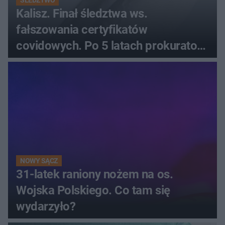
ŚLEDZTWO
Kalisz. Finał śledztwa ws.
fałszowania certyfikatów
covidowych. Po 5 latach prokurator
zamyka sprawę
NOWY SĄCZ
31-latek raniony nożem na os.
Wojska Polskiego. Co tam się
wydarzyło?