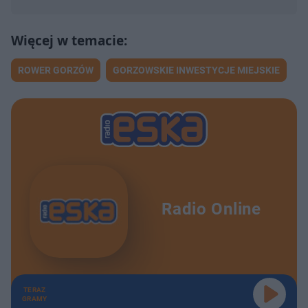
ROWER GORZÓW
GORZOWSKIE INWESTYCJE MIEJSKIE
Radio Online
TERAZ
GRAMY