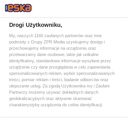
Drogi Użytkowniku,
My, naszych 1160 zaufanych partnerów oraz inne
Żaden utwór zamieszczony w serwisie nie może być powielany i
podmioty z Grupy ZPR Media uzyskujemy dostęp i
rozpowszechniany lub dalej rozpowszechniany w jakikolwiek sposób (w
przechowujemy informacje na urządzeniu oraz
tym także elektroniczny lub mechaniczny) na jakimkolwiek polu
eksploatacji w jakiejkolwiek formie, włącznie z umieszczaniem w
przetwarzamy dane osobowe, takie jak unikalne
Internecie bez pisemnej zgody właściciela praw. Jakiekolwiek użycie lub
identyfikatory, standardowe informacje wysyłane przez
wykorzystanie utworów w całości lub w części z naruszeniem prawa,
tzn. bez właściwej zgody, jest zabronione pod groźbą kary i może być
urządzenie czy dane przeglądania w celu zapewniania
ścigane prawnie.
spersonalizowanych reklam, wybór spersonalizowanych
treści, pomiar reklam i treści, badanie odbiorców oraz
ulepszanie usług. Za zgodą Użytkownika my i Zaufani
Partnerzy możemy używać dokładnych danych
geolokalizacyjnych oraz aktywnie skanować
charakterystykę urządzenia do celów identyfikacji.
Ponieważ cenimy Twoją prywatność, prosimy o zgodę na
O nas
korzystanie z tych technologii poprzez kliknięcie
Informacje prawne
„Akceptuję”. Zgoda jest dobrowolna i zawsze możesz ją