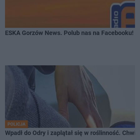
ESKA Gorzów News. Polub nas na Facebooku!
POLICJA
Wpadł do Odry i zaplątał się w roślinność. Chwil