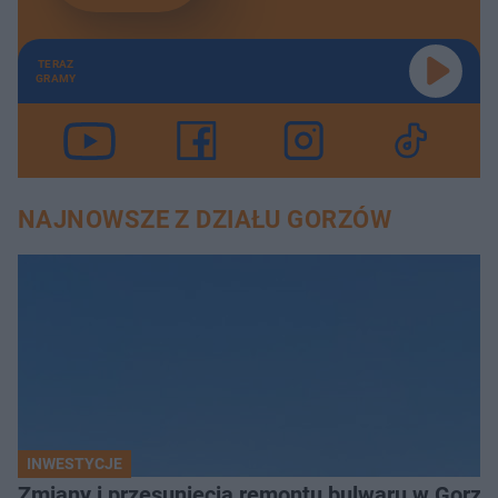
TERAZ
GRAMY
NAJNOWSZE Z DZIAŁU GORZÓW
INWESTYCJE
Zmiany i przesunięcia remontu bulwaru w Gorzo