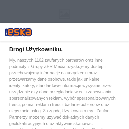
Drogi Użytkowniku,
My, naszych 1162 zaufanych partnerów oraz inne
Żaden utwór zamieszczony w serwisie nie może być powielany i
podmioty z Grupy ZPR Media uzyskujemy dostęp i
rozpowszechniany lub dalej rozpowszechniany w jakikolwiek sposób (w
przechowujemy informacje na urządzeniu oraz
tym także elektroniczny lub mechaniczny) na jakimkolwiek polu
eksploatacji w jakiejkolwiek formie, włącznie z umieszczaniem w
przetwarzamy dane osobowe, takie jak unikalne
Internecie bez pisemnej zgody właściciela praw. Jakiekolwiek użycie lub
identyfikatory, standardowe informacje wysyłane przez
wykorzystanie utworów w całości lub w części z naruszeniem prawa,
tzn. bez właściwej zgody, jest zabronione pod groźbą kary i może być
urządzenie czy dane przeglądania w celu zapewniania
ścigane prawnie.
spersonalizowanych reklam, wybór spersonalizowanych
treści, pomiar reklam i treści, badanie odbiorców oraz
ulepszanie usług. Za zgodą Użytkownika my i Zaufani
Partnerzy możemy używać dokładnych danych
geolokalizacyjnych oraz aktywnie skanować