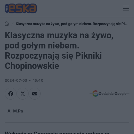
Klasyczna muzyka na żywo, pod gołym niebem. Rozpoczynają się Pikniki
Chopinowskie
Klasyczna muzyka na żywo,
pod gołym niebem.
Rozpoczynają się Pikniki
Chopinowskie
2024-07-03
15:40
Dodaj do Google
M.Pa
Wakacje w Gorzowie ponownie upłyną w