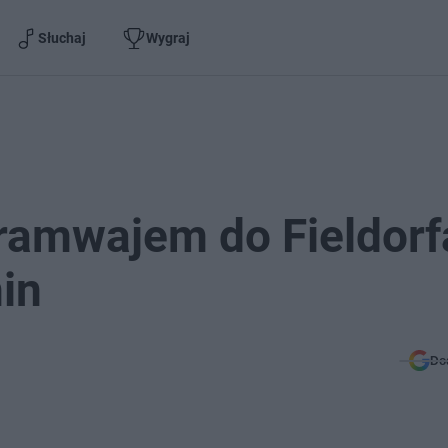
Słuchaj
Wygraj
ramwajem do Fieldorf
in
Do