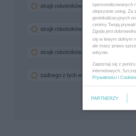
spersonalizowanych re
strajk robotników w Londynie w 1904 r
ulepszanie usług. Za
geolokalizacyjnych or
cenimy Twoją prywatno
strajk robotników w Chicago w 1886 ro
Zgoda jest dobrowoln
się w lewym dolnym r
ale masz prawo sprzec
strajk robotników w Radomiu w 1976 ro
witrynie.
Zapoznaj się z poniż
internetowych. Szcze
żadnego z tych wydarzeń
Prywatności
i
Cookie
PARTNERZY