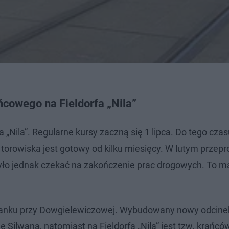
ńcowego na Fieldorfa „Nila”
„Nila”. ​Regularne kursy zaczną się 1 lipca. Do tego cza
orowiska jest gotowy od kilku miesięcy. W lutym prze
było jednak czekać na zakończenie prac drogowych. To m
zystanku przy Dowgielewiczowej. Wybudowany nowy odcine
 Silwana, natomiast na Fieldorfa „Nila” jest tzw. krańcó