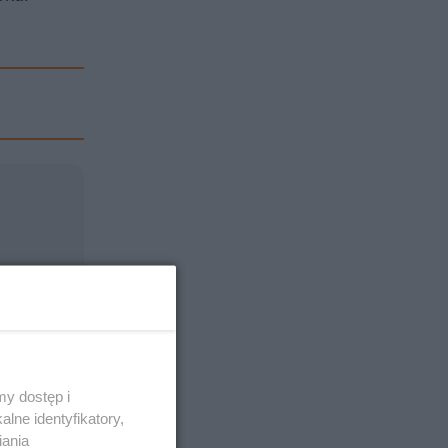
y dostęp i
lne identyfikatory,
iania