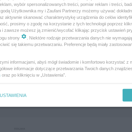
klam, wybór spersonalizowanych treści, pomiar reklam i treści, bad
oku
 zgodą Użytkownika my i Zaufani Partnerzy możemy używać dokład
az aktywnie skanować charakterystykę urządzenia do celów identyfi
ść, prosimy o zgodę na korzystanie z tych technologii poprzez klikn
ku
a i zawsze możesz ją zmienić/wycofać klikając przycisk ustawień pr
ogu strony
. Niektóre rodzaje przetwarzania danych nie wymagaj
iwić się takiemu przetwarzaniu. Preferencje będą miały zastosowanie
ku
szymi informacjami, abyś mógł świadomie i komfortowo korzystać z
gółowe informacje dotyczące przetwarzania Twoich danych znajdzi
s
oraz po kliknięciu w „Ustawienia”.
USTAWIENIA
Następne pytanie