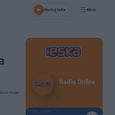
Słuchaj radia
Menu
a
Radio Online
daj do Google
TERAZ GRAMY