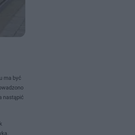
su ma być
prowadzono
a nastąpić
k
wka.