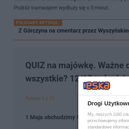
Podróż tramwajem wydłuży się o 5 minut.
POLECANY ARTYKUŁ:
Z Górczyna na cmentarz przez Wyszyńskiego
QUIZ na majówkę. Ważne da
wszystkie? 12/15 to będzi
Pytanie 1 z 15
Drogi Użytkow
My, naszych 1160 zau
1 Maja obchodzimy Święto Pracy. Jakie
przechowujemy informa
standardowe informac