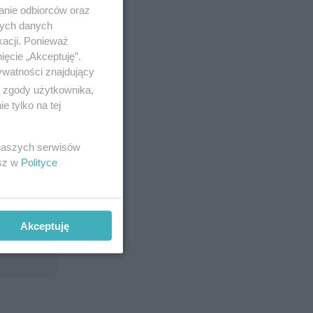
anie odbiorców oraz
nych danych
kacji. Ponieważ
ięcie „Akceptuję”.
ywatności znajdujący
ą zgody użytkownika,
 tylko na tej
 naszych serwisów
esz w
Polityce
Akceptuję