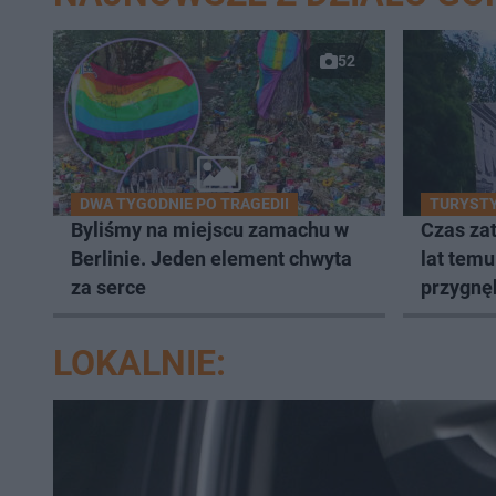
52
DWA TYGODNIE PO TRAGEDII
TURYSTY
Byliśmy na miejscu zamachu w
Czas zat
Berlinie. Jeden element chwyta
lat temu
za serce
przygnę
LOKALNIE: