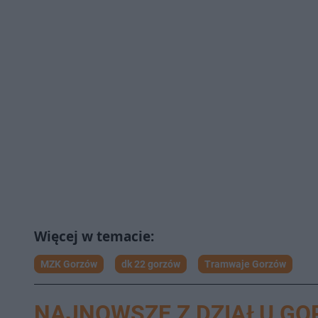
MZK Gorzów
dk 22 gorzów
Tramwaje Gorzów
NAJNOWSZE Z DZIAŁU G