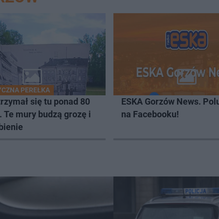
CZNA PEREŁKA
rzymał się tu ponad 80
ESKA Gorzów News. Pol
. Te mury budzą grozę i
na Facebooku!
bienie