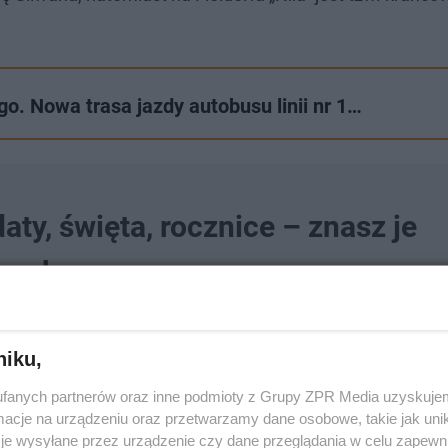
. Nowa trasa jazdy autobusu linii nr 1…
ty, święta, rocznice – znasz je
e sukces
niku,
fanych partnerów oraz inne podmioty z Grupy ZPR Media uzyskujem
 wydarzenie upamiętnia?
cje na urządzeniu oraz przetwarzamy dane osobowe, takie jak unika
je wysyłane przez urządzenie czy dane przeglądania w celu zapewn