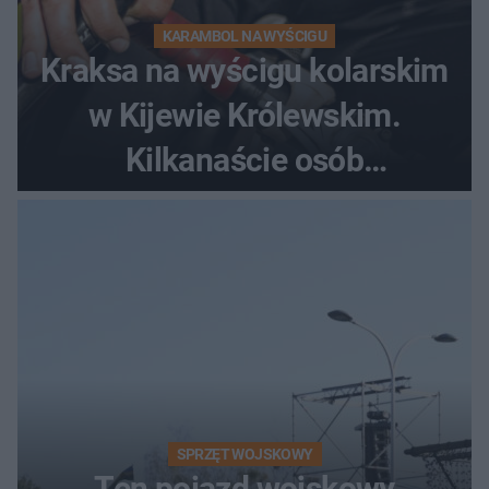
KARAMBOL NA WYŚCIGU
Kraksa na wyścigu kolarskim
w Kijewie Królewskim.
Kilkanaście osób
poszkodowanych, lądował
śmigłowiec LPR
SPRZĘT WOJSKOWY
Ten pojazd wojskowy