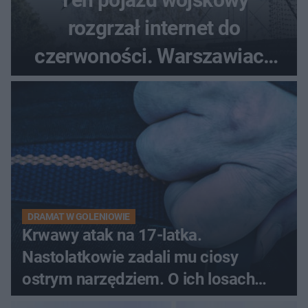
rozgrzał internet do
czerwoności. Warszawiacy
pytali, czy to Mad Max!
DRAMAT W GOLENIOWIE
Krwawy atak na 17-latka.
Nastolatkowie zadali mu ciosy
ostrym narzędziem. O ich losach
zdecyduje sąd rodzinny