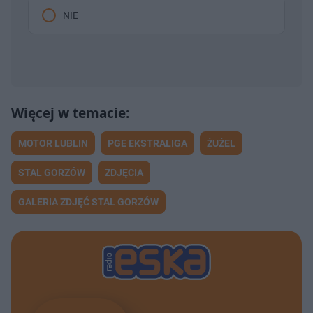
NIE
MOTOR LUBLIN
PGE EKSTRALIGA
ŻUŻEL
STAL GORZÓW
ZDJĘCIA
GALERIA ZDJĘĆ STAL GORZÓW