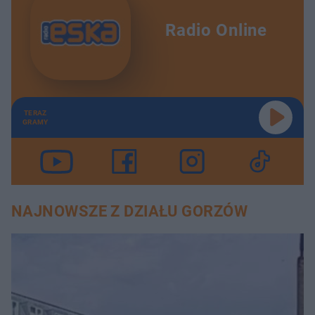
Radio Online
TERAZ
GRAMY
NAJNOWSZE Z DZIAŁU GORZÓW