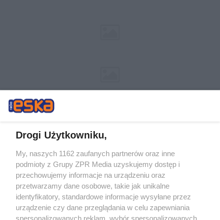
Drogi Użytkowniku,
My, naszych 1162 zaufanych partnerów oraz inne
Żaden utwór zamieszczony w serwisie nie może być powielany i
podmioty z Grupy ZPR Media uzyskujemy dostęp i
rozpowszechniany lub dalej rozpowszechniany w jakikolwiek sposób (w
przechowujemy informacje na urządzeniu oraz
tym także elektroniczny lub mechaniczny) na jakimkolwiek polu
eksploatacji w jakiejkolwiek formie, włącznie z umieszczaniem w
przetwarzamy dane osobowe, takie jak unikalne
Internecie bez pisemnej zgody właściciela praw. Jakiekolwiek użycie lub
identyfikatory, standardowe informacje wysyłane przez
wykorzystanie utworów w całości lub w części z naruszeniem prawa,
tzn. bez właściwej zgody, jest zabronione pod groźbą kary i może być
urządzenie czy dane przeglądania w celu zapewniania
ścigane prawnie.
spersonalizowanych reklam, wybór spersonalizowanych