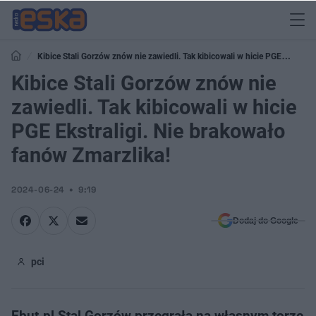
Kibice Stali Gorzów znów nie zawiedli. Tak kibicowali w hicie PGE
Ekstraligi. Nie brakowało fanów Zmarzlika!
Kibice Stali Gorzów znów nie
zawiedli. Tak kibicowali w hicie
PGE Ekstraligi. Nie brakowało
fanów Zmarzlika!
2024-06-24
9:19
Dodaj do Google
pci
Ebut.pl Stal Gorzów przegrała na własnym torze