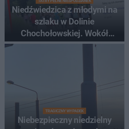
TATRY PEŁNE NIESPODZIANEK
Niedźwiedzica z młodymi na
szlaku w Dolinie
Chochołowskiej. Wokół
turyści!
TRAGICZNY WYPADEK
Niebezpieczny niedzielny