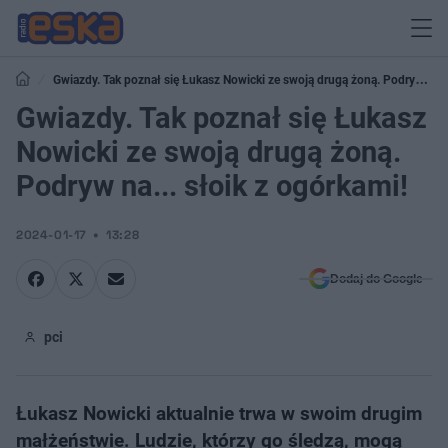
Gwiazdy. Tak poznał się Łukasz Nowicki ze swoją drugą żoną. Podryw
na... słoik z ogórkami!
Gwiazdy. Tak poznał się Łukasz
Nowicki ze swoją drugą żoną.
Podryw na... słoik z ogórkami!
2024-01-17
13:28
Dodaj do Google
pci
Łukasz Nowicki aktualnie trwa w swoim drugim
małżeństwie. Ludzie, którzy go śledzą, mogą