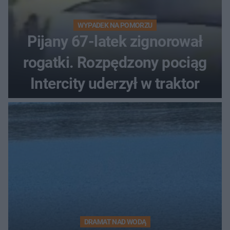
WYPADEK NA POMORZU
Pijany 67-latek zignorował
rogatki. Rozpędzony pociąg
Intercity uderzył w traktor
DRAMAT NAD WODĄ