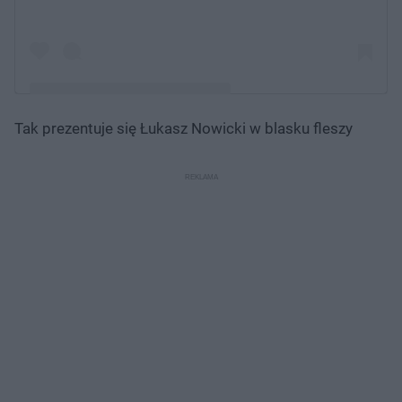
Tak prezentuje się Łukasz Nowicki w blasku fleszy
Post udostępniony przez Olga Nowicka - Czułe Miejsca
(@olganowicka_czulemiejsca)