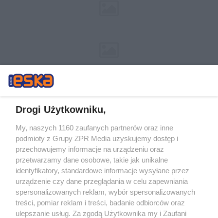
Drogi Użytkowniku,
My, naszych 1160 zaufanych partnerów oraz inne
Żaden utwór zamieszczony w serwisie nie może być powielany i
podmioty z Grupy ZPR Media uzyskujemy dostęp i
rozpowszechniany lub dalej rozpowszechniany w jakikolwiek sposób (w
przechowujemy informacje na urządzeniu oraz
tym także elektroniczny lub mechaniczny) na jakimkolwiek polu
eksploatacji w jakiejkolwiek formie, włącznie z umieszczaniem w
przetwarzamy dane osobowe, takie jak unikalne
Internecie bez pisemnej zgody właściciela praw. Jakiekolwiek użycie lub
identyfikatory, standardowe informacje wysyłane przez
wykorzystanie utworów w całości lub w części z naruszeniem prawa,
tzn. bez właściwej zgody, jest zabronione pod groźbą kary i może być
urządzenie czy dane przeglądania w celu zapewniania
ścigane prawnie.
spersonalizowanych reklam, wybór spersonalizowanych
treści, pomiar reklam i treści, badanie odbiorców oraz
ulepszanie usług. Za zgodą Użytkownika my i Zaufani