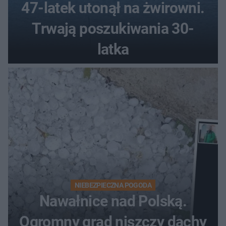
47-latek utonął na żwirowni.
Trwają poszukiwania 30-
latka
NIEBEZPIECZNA POGODA
Nawałnice nad Polską.
Ogromny grad niszczy dachy