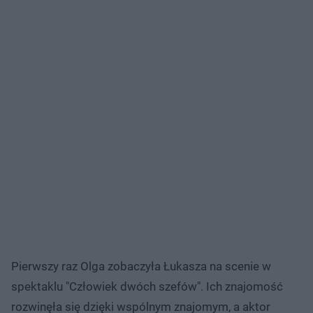
Pierwszy raz Olga zobaczyła Łukasza na scenie w
spektaklu "Człowiek dwóch szefów". Ich znajomość
rozwinęła się dzięki wspólnym znajomym, a aktor