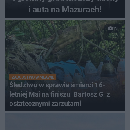
i auta na Mazurach!
19
ZABÓJSTWO W MŁAWIE
Śledztwo w sprawie śmierci 16-
letniej Mai na finiszu. Bartosz G. z
ostatecznymi zarzutami