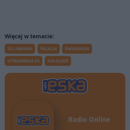
S3 LUBUSKIE
POLICJA
ŚWIEBODZIN
UTRUDNIENIA S3
GOŁOLEDŹ
Radio Online