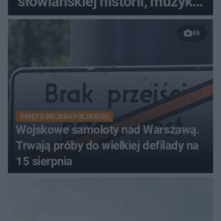
słowiańskiej historii, muzyki i
relaksu nad Jeziorem
49
Łańskim
ŚWIĘTO WOJSKA POLSKIEGO
Wojskowe samoloty nad Warszawą.
Trwają próby do wielkiej defilady na
15 sierpnia