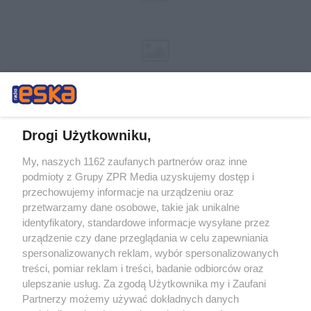
Drogi Użytkowniku,
My, naszych 1162 zaufanych partnerów oraz inne
Żaden utwór zamieszczony w serwisie nie może być powielany i
podmioty z Grupy ZPR Media uzyskujemy dostęp i
rozpowszechniany lub dalej rozpowszechniany w jakikolwiek sposób (w
przechowujemy informacje na urządzeniu oraz
tym także elektroniczny lub mechaniczny) na jakimkolwiek polu
eksploatacji w jakiejkolwiek formie, włącznie z umieszczaniem w
przetwarzamy dane osobowe, takie jak unikalne
Internecie bez pisemnej zgody właściciela praw. Jakiekolwiek użycie lub
identyfikatory, standardowe informacje wysyłane przez
wykorzystanie utworów w całości lub w części z naruszeniem prawa,
tzn. bez właściwej zgody, jest zabronione pod groźbą kary i może być
urządzenie czy dane przeglądania w celu zapewniania
ścigane prawnie.
spersonalizowanych reklam, wybór spersonalizowanych
treści, pomiar reklam i treści, badanie odbiorców oraz
ulepszanie usług. Za zgodą Użytkownika my i Zaufani
Partnerzy możemy używać dokładnych danych