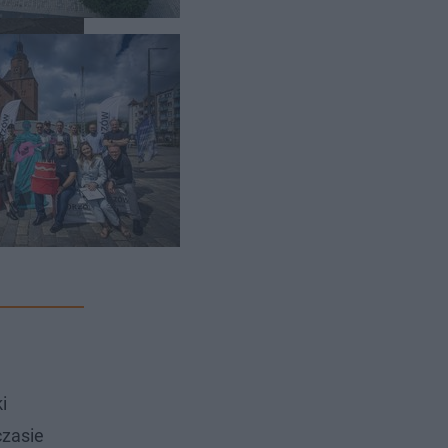
ię bawić od
ki
czasie