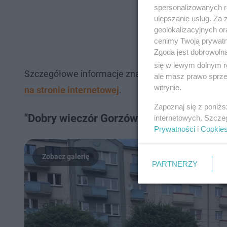
spersonalizowanych re
ulepszanie usług. Za
geolokalizacyjnych or
cenimy Twoją prywatno
Zgoda jest dobrowoln
się w lewym dolnym r
Szczegółowe informacje znajdziecie
TUTAJ
.
Jeśli
ale masz prawo sprzec
witrynie.
na stronie internetowej
.
Zapoznaj się z poniż
"Dobry wieczór Gorzów". Wkrótce stanie
internetowych. Szcze
Prywatności
i
Cookie
PARTNERZY