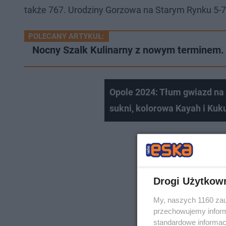
także 767. Urodziny Gorzowa na Starym Rynku 5-7 
POLECANY ARTYKUŁ:
Nocny Szalk Kulinarny z nowym terminem. 
Opole 2024: Tłum gwiazd na 
sukni, kolorowa Kayah i Kuk
Drogi Użytkow
My, naszych 1160 zau
przechowujemy informa
standardowe informac