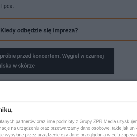
lipca.
Kiedy odbędzie się impreza?
próbie przed koncertem. Węgiel w czarnej
ulska w skórze
niku,
fanych partnerów oraz inne podmioty z Grupy ZPR Media uzyskujem
cje na urządzeniu oraz przetwarzamy dane osobowe, takie jak unika
je wysyłane przez urządzenie czy dane przeglądania w celu zapewn