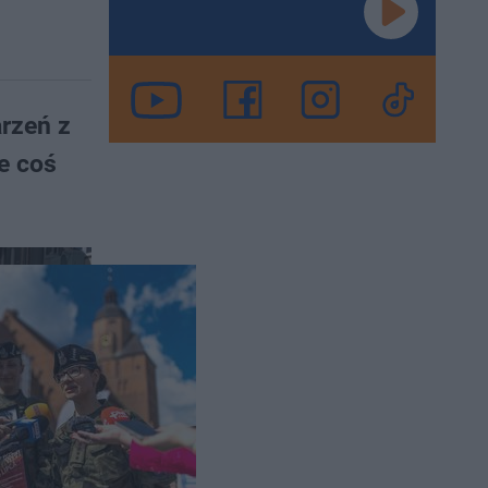
rzeń z
e coś