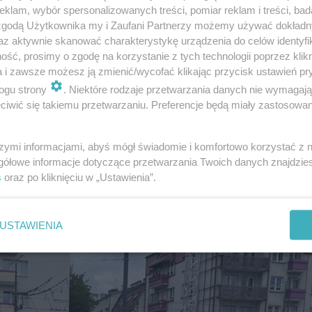
klam, wybór spersonalizowanych treści, pomiar reklam i treści, bad
 zgodą Użytkownika my i Zaufani Partnerzy możemy używać dokład
az aktywnie skanować charakterystykę urządzenia do celów identyfi
ść, prosimy o zgodę na korzystanie z tych technologii poprzez klikn
a i zawsze możesz ją zmienić/wycofać klikając przycisk ustawień pr
ogu strony
. Niektóre rodzaje przetwarzania danych nie wymagaj
 chodzi o sam cykl Dobry Wieczór Gorzów, to informacje z
iwić się takiemu przetwarzaniu. Preferencje będą miały zastosowanie
szymi informacjami, abyś mógł świadomie i komfortowo korzystać z
 scena w centrum miasta
gółowe informacje dotyczące przetwarzania Twoich danych znajdzi
s
oraz po kliknięciu w „Ustawienia”.
USTAWIENIA