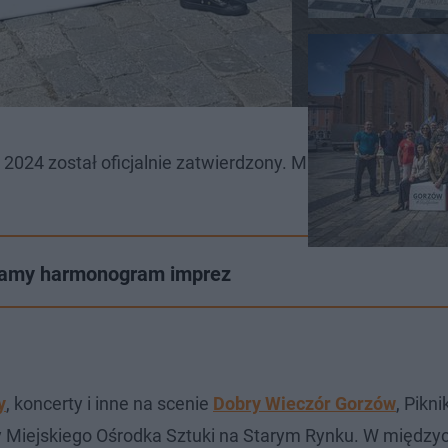
2024 został oficjalnie zatwierdzony. Mieszkańcy będą s
Znamy harmonogram imprez
y
, koncerty i inne na scenie
Dobry Wieczór Gorzów
, Pikni
 Miejskiego Ośrodka Sztuki na Starym Rynku. W między