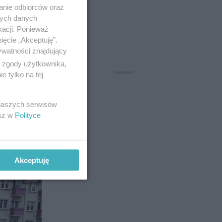
anie odbiorców oraz
nych danych
kacji. Ponieważ
ięcie „Akceptuję”.
ywatności znajdujący
ą zgody użytkownika,
najdują sie
 tylko na tej
 naszych serwisów
esz w
Polityce
8
Akceptuję