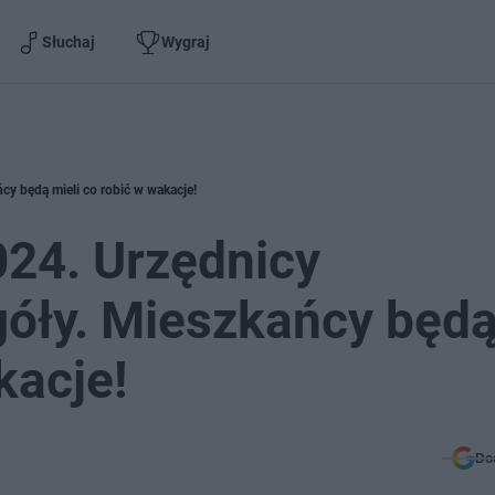
Słuchaj
Wygraj
cy będą mieli co robić w wakacje!
024. Urzędnicy
góły. Mieszkańcy będ
kacje!
Do