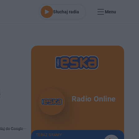
Słuchaj radia
Menu
ą
Radio Online
daj do Google
TERAZ GRAMY