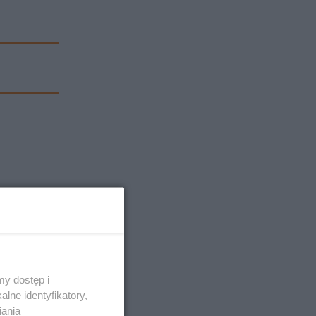
y dostęp i
lne identyfikatory,
iania