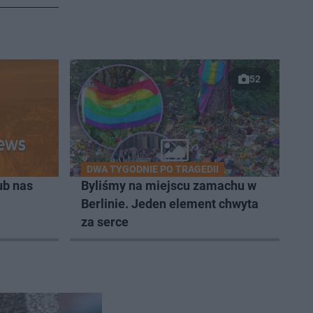
52
DWA TYGODNIE PO TRAGEDII
ub nas
Byliśmy na miejscu zamachu w
Berlinie. Jeden element chwyta
za serce