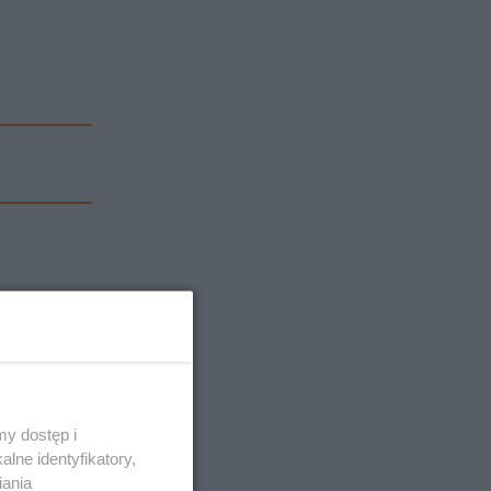
y dostęp i
lne identyfikatory,
iania