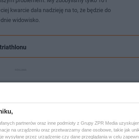
aszym problemem. My zdobyliśmy tylko 10 i
ciej kwarcie dała nadzieję na to, że będzie do
dnie widowisko.
triathlonu
niku,
fanych partnerów oraz inne podmioty z Grupy ZPR Media uzyskujem
cje na urządzeniu oraz przetwarzamy dane osobowe, takie jak unika
je wysyłane przez urządzenie czy dane przeglądania w celu zapewn