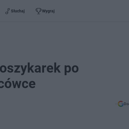
Słuchaj
Wygraj
oszykarek po
ńcówce
Do