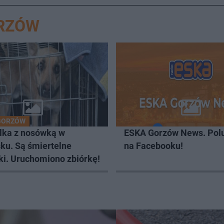
ORZÓW
GORZÓW
lka z nosówką w
ESKA Gorzów News. Pol
ku. Są śmiertelne
na Facebooku!
ki. Uruchomiono zbiórkę!