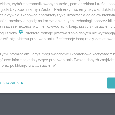
klam, wybór spersonalizowanych treści, pomiar reklam i treści, bad
 zgodą Użytkownika my i Zaufani Partnerzy możemy używać dokład
az aktywnie skanować charakterystykę urządzenia do celów identyfi
ść, prosimy o zgodę na korzystanie z tych technologii poprzez klikn
 lidera. Kolejny mecz Akademiczki rozegrają 16 lutego 
a i zawsze możesz ją zmienić/wycofać klikając przycisk ustawień pr
ogu strony
. Niektóre rodzaje przetwarzania danych nie wymagaj
iwić się takiemu przetwarzaniu. Preferencje będą miały zastosowanie
szymi informacjami, abyś mógł świadomie i komfortowo korzystać z
. . Z pozoru proste pytania mogą C
gółowe informacje dotyczące przetwarzania Twoich danych znajdzi
s
oraz po kliknięciu w „Ustawienia”.
USTAWIENIA