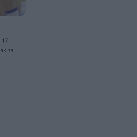
i 17
nak na