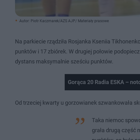
Autor: Piotr Kaczmarek/AZS AJP/ Materiały prasowe
Na parkiecie rządziła Rosjanka Kseniia Tikhonenk
punktów i 17 zbiórek. W drugiej połowie podopieczn
dystans maksymalnie sześciu punktów.
Gorąca 20 Radia ESKA – not
Od trzeciej kwarty u gorzowianek szwankowała sk
Taka niemoc spowod
grała drugą część n