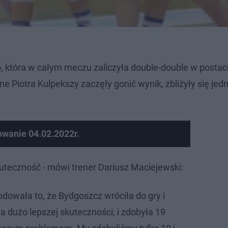
o, która w całym meczu zaliczyła double-double w postac
e Piotra Kulpekszy zaczęły gonić wynik, zbliżyły się jed
owanie 04.02.2022r.
uteczność - mówi trener Dariusz Maciejewski:
owała to, że Bydgoszcz wróciła do gry i
a dużo lepszej skuteczności, i zdobyła 19