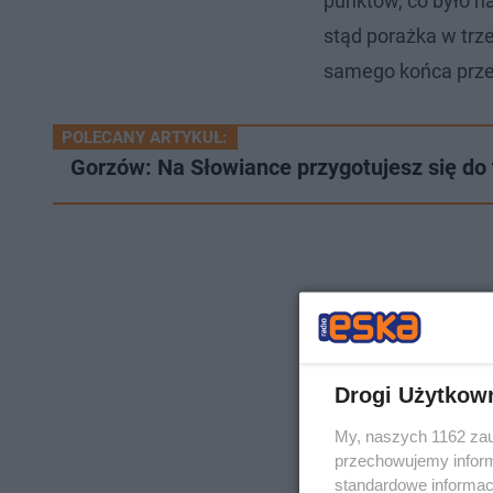
punktów, co było n
stąd porażka w trze
samego końca prze
POLECANY ARTYKUŁ:
Gorzów: Na Słowiance przygotujesz się do 
Drogi Użytkow
My, naszych 1162 zau
przechowujemy informa
standardowe informac