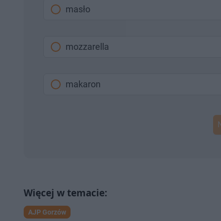
masło
mozzarella
makaron
AJP Gorzów