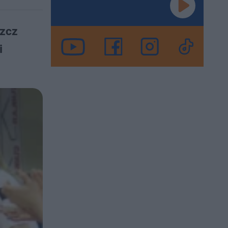
szcz
i