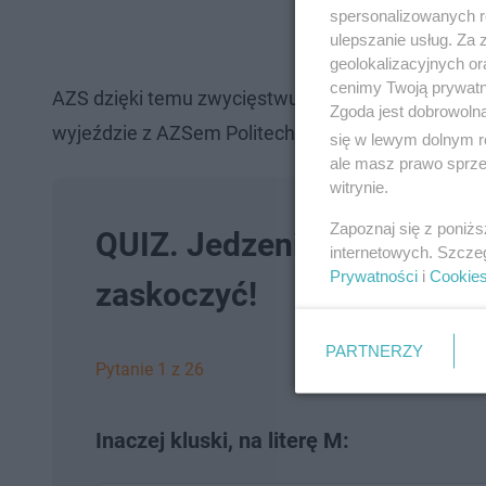
spersonalizowanych re
ulepszanie usług. Za
geolokalizacyjnych or
cenimy Twoją prywatno
AZS dzięki temu zwycięstwu awansował na pozycję
Zgoda jest dobrowoln
wyjeździe z AZSem Politechniką Poznań.
się w lewym dolnym r
ale masz prawo sprzec
witrynie.
Zapoznaj się z poniż
QUIZ. Jedzenie na literę ..
internetowych. Szcze
Prywatności
i
Cookie
zaskoczyć!
PARTNERZY
Pytanie 1 z 26
Inaczej kluski, na literę M: