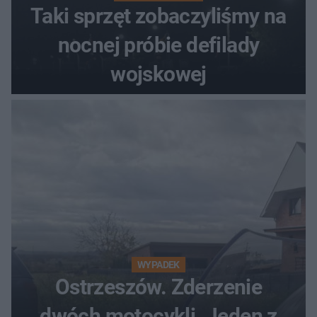
Taki sprzęt zobaczyliśmy na
nocnej próbie defilady
wojskowej
WYPADEK
Ostrzeszów. Zderzenie
dwóch motocykli. Jeden z