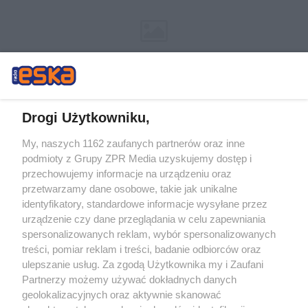
Drogi Użytkowniku,
My, naszych 1162 zaufanych partnerów oraz inne
Żaden utwór zamieszczony w serwisie nie może być powielany i
podmioty z Grupy ZPR Media uzyskujemy dostęp i
rozpowszechniany lub dalej rozpowszechniany w jakikolwiek sposób (w
tym także elektroniczny lub mechaniczny) na jakimkolwiek polu
przechowujemy informacje na urządzeniu oraz
eksploatacji w jakiejkolwiek formie, włącznie z umieszczaniem w Internecie
przetwarzamy dane osobowe, takie jak unikalne
bez pisemnej zgody właściciela praw. Jakiekolwiek użycie lub
identyfikatory, standardowe informacje wysyłane przez
wykorzystanie utworów w całości lub w części z naruszeniem prawa, tzn.
bez właściwej zgody, jest zabronione pod groźbą kary i może być ścigane
urządzenie czy dane przeglądania w celu zapewniania
prawnie.
spersonalizowanych reklam, wybór spersonalizowanych
treści, pomiar reklam i treści, badanie odbiorców oraz
ulepszanie usług. Za zgodą Użytkownika my i Zaufani
Partnerzy możemy używać dokładnych danych
geolokalizacyjnych oraz aktywnie skanować