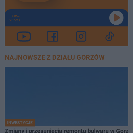
TERAZ
GRAMY
NAJNOWSZE Z DZIAŁU GORZÓW
INWESTYCJE
Zmiany i przesunięcia remontu bulwaru w Gorzo