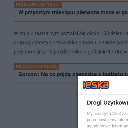
POLECANY ARTYKUŁ:
W przyszłym miesiącu pierwsze msze w go
W studiu teatralnym kształci się około 100 dzieci
grup są aktorzy gorzowskiego teatru, a także osob
przypomnijmy - 5 października o godzinie 17.00, w
PRZECZYTAJ TAKŻE:
Gorzów: Na co pójdą pieniądze z budżetu 
Drogi Użytkow
My, naszych 1162 zau
przechowujemy informa
standardowe informac