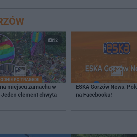
ORZÓW
52
ODNIE PO TRAGEDII
 na miejscu zamachu w
ESKA Gorzów News. Pol
. Jeden element chwyta
na Facebooku!