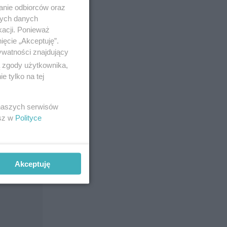
anie odbiorców oraz
nych danych
kacji. Ponieważ
ięcie „Akceptuję”.
ywatności znajdujący
ą zgody użytkownika,
 tylko na tej
 naszych serwisów
esz w
Polityce
Akceptuję