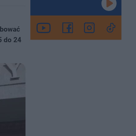
róbować
5 do 24