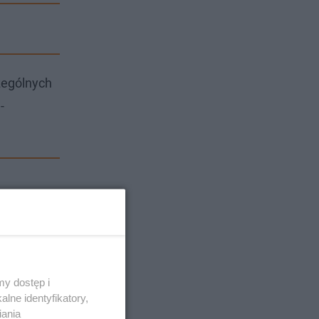
czególnych
-
y dostęp i
lne identyfikatory,
iania