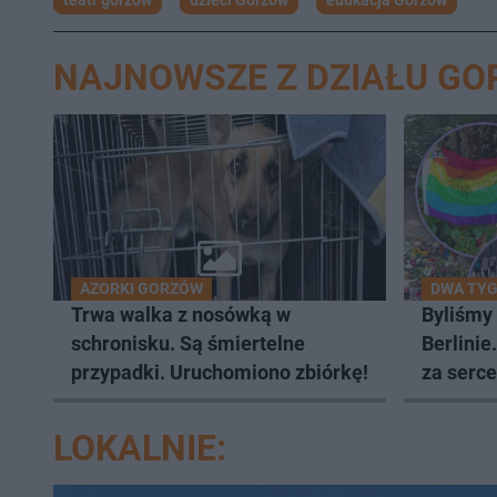
teatr gorzów
dzieci Gorzów
edukacja Gorzów
NAJNOWSZE Z DZIAŁU G
AZORKI GORZÓW
DWA TYG
Trwa walka z nosówką w
Byliśmy
schronisku. Są śmiertelne
Berlinie
przypadki. Uruchomiono zbiórkę!
za serce
LOKALNIE: