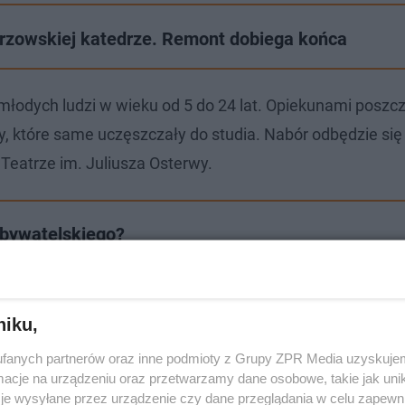
rzowskiej katedrze. Remont dobiega końca
 i młodych ludzi w wieku od 5 do 24 lat. Opiekunami posz
y, które same uczęszczały do studia. Nabór odbędzie się 
 Teatrze im. Juliusza Osterwy.
obywatelskiego?
niku,
fanych partnerów oraz inne podmioty z Grupy ZPR Media uzyskujem
cje na urządzeniu oraz przetwarzamy dane osobowe, takie jak unika
je wysyłane przez urządzenie czy dane przeglądania w celu zapewn