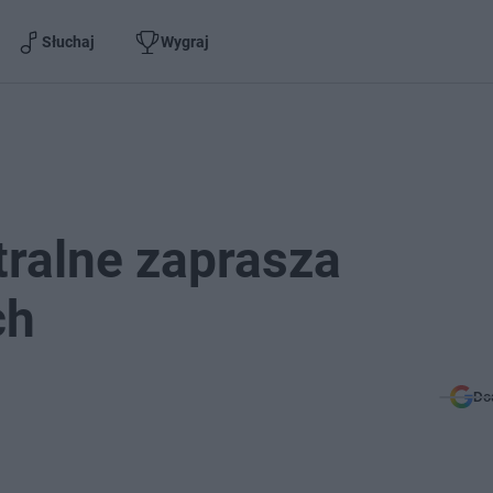
Słuchaj
Wygraj
tralne zaprasza
ch
Do