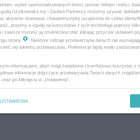
klam, wybór spersonalizowanych treści, pomiar reklam i treści, bad
 zgodą Użytkownika my i Zaufani Partnerzy możemy używać dokład
az aktywnie skanować charakterystykę urządzenia do celów identyfi
ść, prosimy o zgodę na korzystanie z tych technologii poprzez klikn
a i zawsze możesz ją zmienić/wycofać klikając przycisk ustawień pr
ogu strony
. Niektóre rodzaje przetwarzania danych nie wymagaj
iwić się takiemu przetwarzaniu. Preferencje będą miały zastosowanie
szymi informacjami, abyś mógł świadomie i komfortowo korzystać z
gółowe informacje dotyczące przetwarzania Twoich danych znajdzi
 to słowo? Komplet punktów to
s
oraz po kliknięciu w „Ustawienia”.
 pomylisz
USTAWIENIA