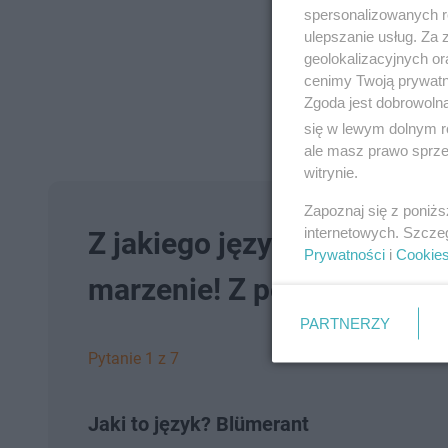
spersonalizowanych re
ulepszanie usług. Za
geolokalizacyjnych or
cenimy Twoją prywatno
Zgoda jest dobrowoln
się w lewym dolnym r
ale masz prawo sprzec
witrynie.
Zapoznaj się z poniż
internetowych. Szcze
Z jakiego języka pochodzi
Prywatności
i
Cookie
marzenie! Z pewnością się
PARTNERZY
Pytanie 1 z 7
Jaki to język? Blümerant