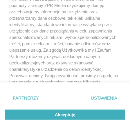
Żaden utwór zamieszczony w serwisie nie może być powielany i
podmioty z Grupy ZPR Media uzyskujemy dostęp i
rozpowszechniany lub dalej rozpowszechniany w jakikolwiek sposób (w
tym także elektroniczny lub mechaniczny) na jakimkolwiek polu
przechowujemy informacje na urządzeniu oraz
eksploatacji w jakiejkolwiek formie, włącznie z umieszczaniem w Internecie
przetwarzamy dane osobowe, takie jak unikalne
bez pisemnej zgody właściciela praw. Jakiekolwiek użycie lub
wykorzystanie utworów w całości lub w części z naruszeniem prawa, tzn.
identyfikatory, standardowe informacje wysyłane przez
bez właściwej zgody, jest zabronione pod groźbą kary i może być ścigane
urządzenie czy dane przeglądania w celu zapewniania
prawnie.
spersonalizowanych reklam, wybór spersonalizowanych
treści, pomiar reklam i treści, badanie odbiorców oraz
ulepszanie usług. Za zgodą Użytkownika my i Zaufani
Partnerzy możemy używać dokładnych danych
geolokalizacyjnych oraz aktywnie skanować
charakterystykę urządzenia do celów identyfikacji.
O nas
Ponieważ cenimy Twoją prywatność, prosimy o zgodę na
korzystanie z tych technologii poprzez kliknięcie
Informacje prawne
„Akceptuję”. Zgoda jest dobrowolna i zawsze możesz ją
zmienić/wycofać klikając przycisk ustawień prywatności
Nasze serwisy
PARTNERZY
USTAWIENIA
znajdujący się w lewym dolnym rogu strony
. Niektóre
rodzaje przetwarzania danych nie wymagają zgody
© 2026 Grupa ZPR Media
Akceptuję
użytkownika, ale masz prawo sprzeciwić się takiemu
przetwarzaniu. Preferencje będą miały zastosowanie tylko
na tej witrynie.