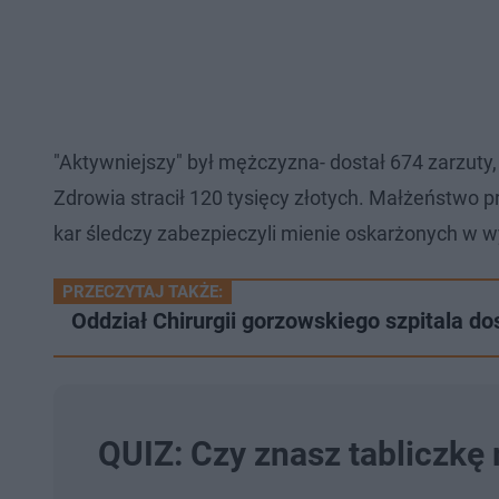
"Aktywniejszy" był mężczyzna- dostał 674 zarzut
Zdrowia stracił 120 tysięcy złotych. Małżeństwo 
kar śledczy zabezpieczyli mienie oskarżonych w w
PRZECZYTAJ TAKŻE:
Oddział Chirurgii gorzowskiego szpitala d
QUIZ: Czy znasz tabliczkę