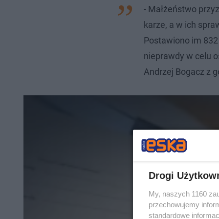
- Małżeństwo przyz
karze, a w ich spr
Postawiono im 832
nieprawdy w celu o
Andrzej Bogacz z g
Drogi Użytkow
My, naszych 1160 zau
przechowujemy informa
standardowe informac