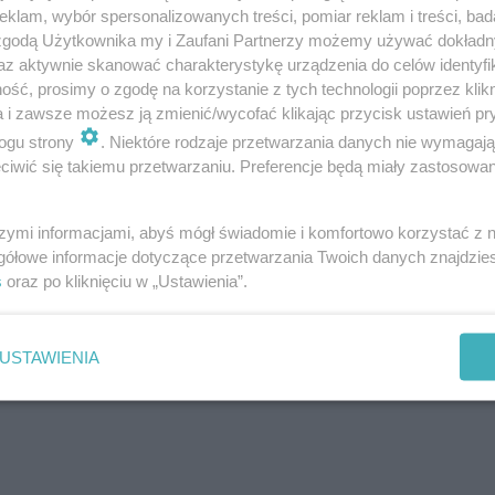
klam, wybór spersonalizowanych treści, pomiar reklam i treści, bad
 zgodą Użytkownika my i Zaufani Partnerzy możemy używać dokład
az aktywnie skanować charakterystykę urządzenia do celów identyfi
ść, prosimy o zgodę na korzystanie z tych technologii poprzez klikn
a i zawsze możesz ją zmienić/wycofać klikając przycisk ustawień pr
ogu strony
. Niektóre rodzaje przetwarzania danych nie wymagaj
iwić się takiemu przetwarzaniu. Preferencje będą miały zastosowanie
szymi informacjami, abyś mógł świadomie i komfortowo korzystać z
gółowe informacje dotyczące przetwarzania Twoich danych znajdzi
s
oraz po kliknięciu w „Ustawienia”.
USTAWIENIA