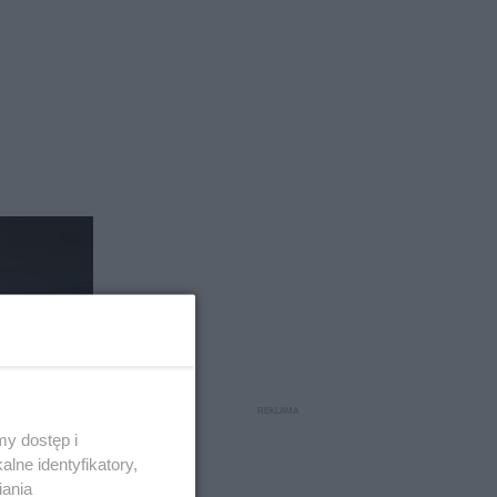
y dostęp i
lne identyfikatory,
iania