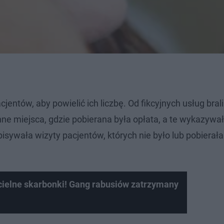
jentów, aby powielić ich liczbę. Od fikcyjnych usług bral
nne miejsca, gdzie pobierana była opłata, a te wykazywa
isywała wizyty pacjentów, których nie było lub pobierała
cielne skarbonki! Gang rabusiów zatrzymany