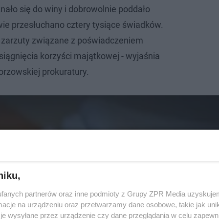
nało się do winy i dobrowolnie poddało
awie przesłuchano cztery tysiące świadków.
 zarzuty związane z poświadczeniem
siągnięcia korzyści majątkowej - wyjaśnia
orzowskiej prokuratury.
niku,
fanych partnerów oraz inne podmioty z Grupy ZPR Media uzyskujem
cje na urządzeniu oraz przetwarzamy dane osobowe, takie jak unika
je wysyłane przez urządzenie czy dane przeglądania w celu zapewn