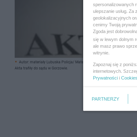
spersonalizowanych re
ulepszanie usług. Za
geolokalizacyjnych or
cenimy Twoją prywatno
Zgoda jest dobrowoln
się w lewym dolnym r
ale masz prawo sprzec
witrynie.
Autor: materiały Lubuska Policja/ Materiały prasowe
Zapoznaj się z poniż
Akta trafiły do sądu w Gorzowie.
internetowych. Szcze
Prywatności
i
Cookie
PARTNERZY