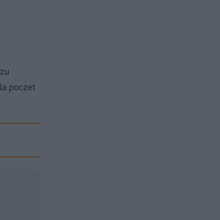
szu
Na poczet