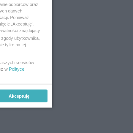
anie odbiorców oraz
nych danych
kacji. Ponieważ
ięcie „Akceptuję”.
ywatności znajdujący
ą zgody użytkownika,
 tylko na tej
 naszych serwisów
esz w
Polityce
Akceptuję