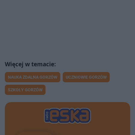
NAUKA ZDALNA GORZÓW
UCZNIOWIE GORZÓW
SZKOŁY GORZÓW