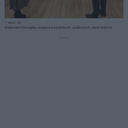
Autor: SG
Małgorzata Domagała, zastępca prezydenta ds. społecznych, Jacek Wójcicki
(w środku) prezydent Gorzowa i Stanisław Jodko, dyrektor ZSE w Gorzowie.