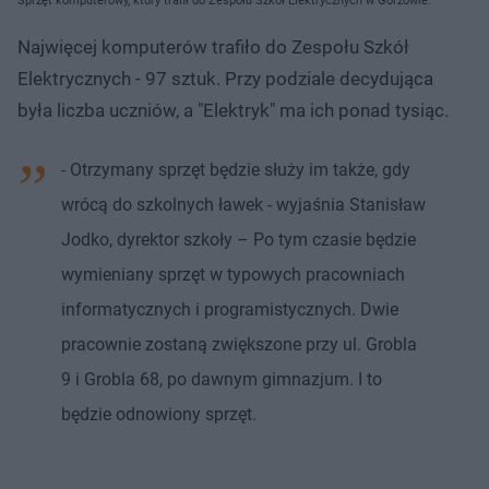
Sprzęt komputerowy, który trafił do Zespołu Szkół Elektrycznych w Gorzowie.
Najwięcej komputerów trafiło do Zespołu Szkół
Elektrycznych - 97 sztuk. Przy podziale decydująca
była liczba uczniów, a "Elektryk" ma ich ponad tysiąc.
- Otrzymany sprzęt będzie służy im także, gdy
wrócą do szkolnych ławek - wyjaśnia Stanisław
Jodko, dyrektor szkoły – Po tym czasie będzie
wymieniany sprzęt w typowych pracowniach
informatycznych i programistycznych. Dwie
pracownie zostaną zwiększone przy ul. Grobla
9 i Grobla 68, po dawnym gimnazjum. I to
będzie odnowiony sprzęt.