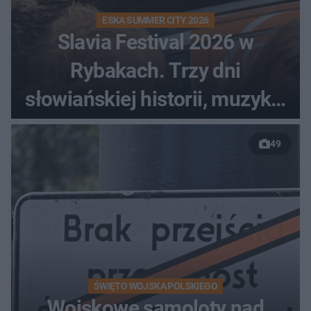
ESKA SUMMER CITY 2026
Slavia Festival 2026 w
Rybakach. Trzy dni
słowiańskiej historii, muzyki i
relaksu nad Jeziorem
49
Łańskim
ŚWIĘTO WOJSKA POLSKIEGO
Wojskowe samoloty nad