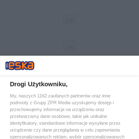
Drogi Użytkowniku,
My, naszych 1162 zaufanych partnerów oraz inne
Żaden utwór zamieszczony w serwisie nie może być powielany i
podmioty z Grupy ZPR Media uzyskujemy dostęp i
rozpowszechniany lub dalej rozpowszechniany w jakikolwiek sposób (w
tym także elektroniczny lub mechaniczny) na jakimkolwiek polu
przechowujemy informacje na urządzeniu oraz
eksploatacji w jakiejkolwiek formie, włącznie z umieszczaniem w
przetwarzamy dane osobowe, takie jak unikalne
Internecie bez pisemnej zgody właściciela praw. Jakiekolwiek użycie lub
identyfikatory, standardowe informacje wysyłane przez
wykorzystanie utworów w całości lub w części z naruszeniem prawa,
tzn. bez właściwej zgody, jest zabronione pod groźbą kary i może być
urządzenie czy dane przeglądania w celu zapewniania
ścigane prawnie.
spersonalizowanych reklam, wybór spersonalizowanych