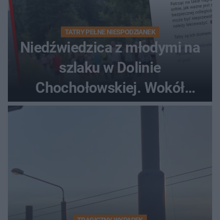
TATRY PEŁNE NIESPODZIANEK
Niedźwiedzica z młodymi na
szlaku w Dolinie
Chochołowskiej. Wokół
turyści!