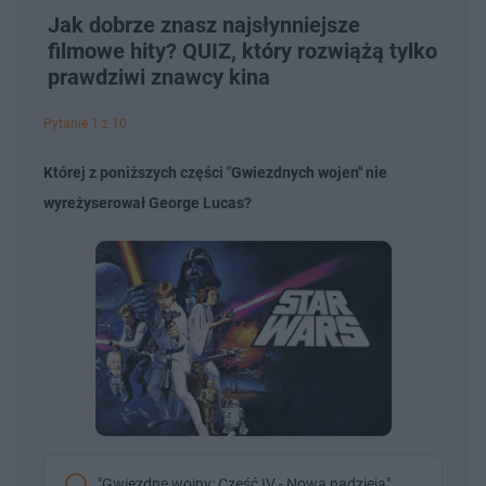
Jak dobrze znasz najsłynniejsze
filmowe hity? QUIZ, który rozwiążą tylko
prawdziwi znawcy kina
Pytanie 1 z 10
Której z poniższych części "Gwiezdnych wojen" nie
wyreżyserował George Lucas?
"Gwiezdne wojny: Część IV - Nowa nadzieja"