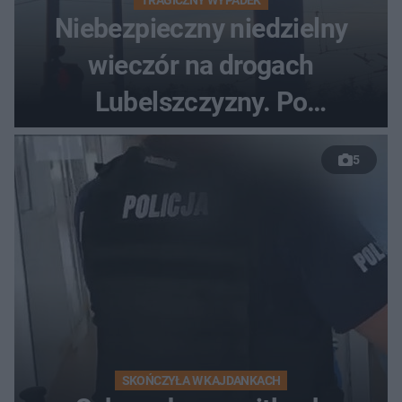
TRAGICZNY WYPADEK
Niebezpieczny niedzielny
wieczór na drogach
Lubelszczyzny. Po
nieudanym manewrze
5
wyprzedzania zginął
kierowca auta
SKOŃCZYŁA W KAJDANKACH