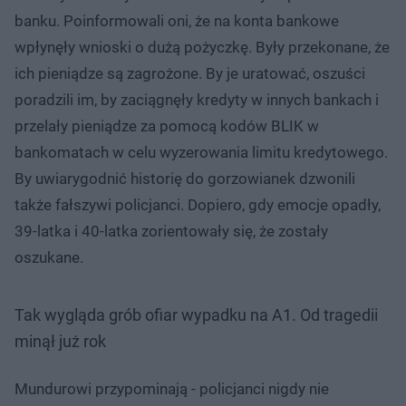
banku. Poinformowali oni, że na konta bankowe
wpłynęły wnioski o dużą pożyczkę. Były przekonane, że
ich pieniądze są zagrożone. By je uratować, oszuści
poradzili im, by zaciągnęły kredyty w innych bankach i
przelały pieniądze za pomocą kodów BLIK w
bankomatach w celu wyzerowania limitu kredytowego.
By uwiarygodnić historię do gorzowianek dzwonili
także fałszywi policjanci. Dopiero, gdy emocje opadły,
39-latka i 40-latka zorientowały się, że zostały
oszukane.
Tak wygląda grób ofiar wypadku na A1. Od tragedii
minął już rok
Mundurowi przypominają - policjanci nigdy nie