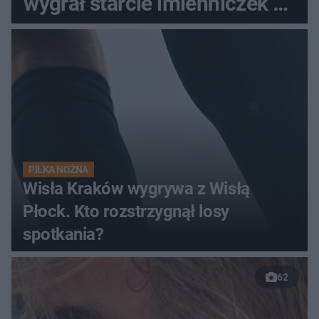
wygrał starcie imienniczek na
pełnym stadionie
PIŁKA NOŻNA
Wisła Kraków wygrywa z Wisłą
Płock. Kto rozstrzygnął losy
spotkania?
62