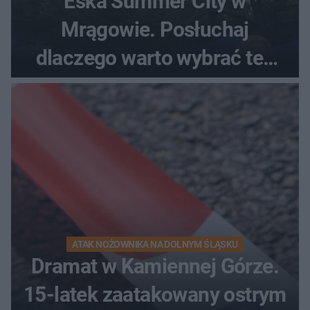
Eska Summer City w
Mrągowie. Posłuchaj
dlaczego warto wybrać ten
kierunek na urlop!
ATAK NOŻOWNIKA NA DOLNYM ŚLĄSKU
Dramat w Kamiennej Górze.
15-latek zaatakowany ostrym