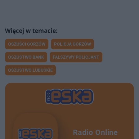
OSZUŚCI GORZÓW
POLICJA GORZÓW
OSZUSTWO BANK
FAŁSZYWY POLICJANT
OSZUSTWO LUBUSKIE
Radio Online