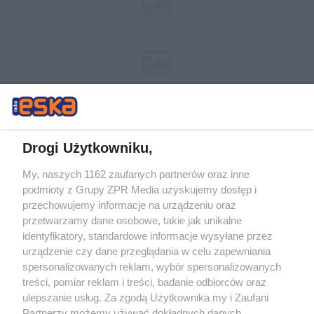
Drogi Użytkowniku,
My, naszych 1162 zaufanych partnerów oraz inne
Żaden utwór zamieszczony w serwisie nie może być powielany i
podmioty z Grupy ZPR Media uzyskujemy dostęp i
rozpowszechniany lub dalej rozpowszechniany w jakikolwiek sposób (w
tym także elektroniczny lub mechaniczny) na jakimkolwiek polu
przechowujemy informacje na urządzeniu oraz
eksploatacji w jakiejkolwiek formie, włącznie z umieszczaniem w
przetwarzamy dane osobowe, takie jak unikalne
Internecie bez pisemnej zgody właściciela praw. Jakiekolwiek użycie lub
identyfikatory, standardowe informacje wysyłane przez
wykorzystanie utworów w całości lub w części z naruszeniem prawa,
tzn. bez właściwej zgody, jest zabronione pod groźbą kary i może być
urządzenie czy dane przeglądania w celu zapewniania
ścigane prawnie.
spersonalizowanych reklam, wybór spersonalizowanych
treści, pomiar reklam i treści, badanie odbiorców oraz
ulepszanie usług. Za zgodą Użytkownika my i Zaufani
Partnerzy możemy używać dokładnych danych