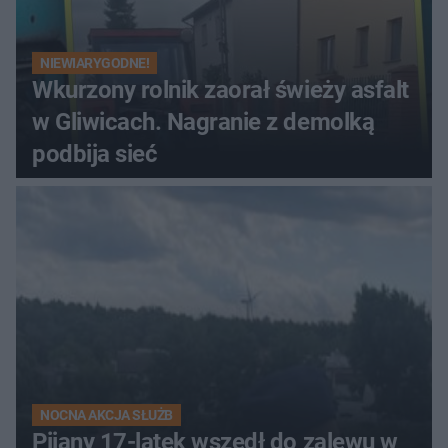
NIEWIARYGODNE!
Wkurzony rolnik zaorał świeży asfalt
w Gliwicach. Nagranie z demolką
podbija sieć
NOCNA AKCJA SŁUŻB
Pijany 17-latek wszedł do zalewu w