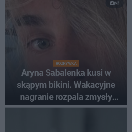
62
ROZRYWKA
Aryna Sabalenka kusi w
skąpym bikini. Wakacyjne
nagranie rozpala zmysły
fanów