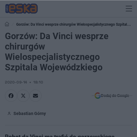
Gorzów: Da Vinci wesprze chirurgów Wielospecjalistycznego Szpitala
Wojewódzkiego
Gorzów: Da Vinci wesprze
chirurgów
Wielospecjalistycznego
Szpitala Wojewódzkiego
2020-09-14
18:10
Dodaj do Google
Sebastian Górny
Robot da Vinci ma trafić do gorzowskiego