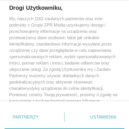
Drogi Użytkowniku,
My, naszych 1162 zaufanych partnerów oraz inne
Żaden utwór zamieszczony w serwisie nie może być powielany i
podmioty z Grupy ZPR Media uzyskujemy dostęp i
rozpowszechniany lub dalej rozpowszechniany w jakikolwiek sposób (w
tym także elektroniczny lub mechaniczny) na jakimkolwiek polu
przechowujemy informacje na urządzeniu oraz
eksploatacji w jakiejkolwiek formie, włącznie z umieszczaniem w Internecie
przetwarzamy dane osobowe, takie jak unikalne
bez pisemnej zgody właściciela praw. Jakiekolwiek użycie lub
wykorzystanie utworów w całości lub w części z naruszeniem prawa, tzn.
identyfikatory, standardowe informacje wysyłane przez
bez właściwej zgody, jest zabronione pod groźbą kary i może być ścigane
urządzenie czy dane przeglądania w celu zapewniania
prawnie.
spersonalizowanych reklam, wybór spersonalizowanych
treści, pomiar reklam i treści, badanie odbiorców oraz
ulepszanie usług. Za zgodą Użytkownika my i Zaufani
Partnerzy możemy używać dokładnych danych
geolokalizacyjnych oraz aktywnie skanować
charakterystykę urządzenia do celów identyfikacji.
O nas
Ponieważ cenimy Twoją prywatność, prosimy o zgodę na
korzystanie z tych technologii poprzez kliknięcie
Informacje prawne
„Akceptuję”. Zgoda jest dobrowolna i zawsze możesz ją
zmienić/wycofać klikając przycisk ustawień prywatności
Nasze serwisy
PARTNERZY
USTAWIENIA
znajdujący się w lewym dolnym rogu strony
. Niektóre
rodzaje przetwarzania danych nie wymagają zgody
© 2026 Grupa ZPR Media