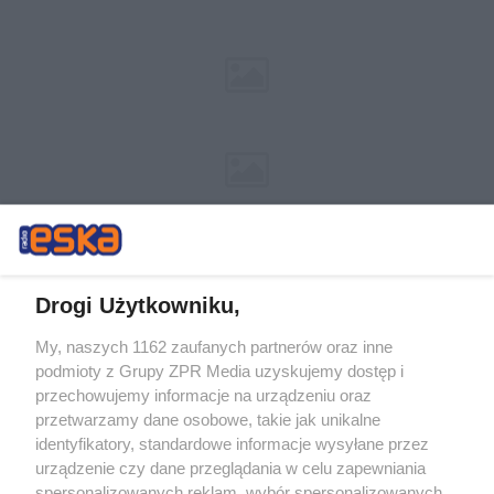
Drogi Użytkowniku,
My, naszych 1162 zaufanych partnerów oraz inne
Żaden utwór zamieszczony w serwisie nie może być powielany i
podmioty z Grupy ZPR Media uzyskujemy dostęp i
rozpowszechniany lub dalej rozpowszechniany w jakikolwiek sposób (w
tym także elektroniczny lub mechaniczny) na jakimkolwiek polu
przechowujemy informacje na urządzeniu oraz
eksploatacji w jakiejkolwiek formie, włącznie z umieszczaniem w
przetwarzamy dane osobowe, takie jak unikalne
Internecie bez pisemnej zgody właściciela praw. Jakiekolwiek użycie lub
identyfikatory, standardowe informacje wysyłane przez
wykorzystanie utworów w całości lub w części z naruszeniem prawa,
tzn. bez właściwej zgody, jest zabronione pod groźbą kary i może być
urządzenie czy dane przeglądania w celu zapewniania
ścigane prawnie.
spersonalizowanych reklam, wybór spersonalizowanych