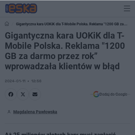
Gigantyczna kara UOKiK dla T-Mobile Polska. Reklama "1200 GB za
darmo przez rok” wprowadzała klientów w błąd
Gigantyczna kara UOKiK dla T-
Mobile Polska. Reklama "1200
GB za darmo przez rok”
wprowadzała klientów w błąd
2024-01-11
12:56
Dodaj do Google
Magdalena Pawłowska
Aż 25 milionów złotych kary musi zapłacić