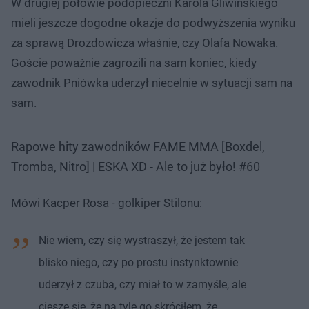
W drugiej połowie podopieczni Karola Gliwińskiego
mieli jeszcze dogodne okazje do podwyższenia wyniku
za sprawą Drozdowicza właśnie, czy Olafa Nowaka.
Goście poważnie zagrozili na sam koniec, kiedy
zawodnik Pniówka uderzył niecelnie w sytuacji sam na
sam.
Rapowe hity zawodników FAME MMA [Boxdel,
Tromba, Nitro] | ESKA XD - Ale to już było! #60
Mówi Kacper Rosa - golkiper Stilonu:
Nie wiem, czy się wystraszył, że jestem tak
blisko niego, czy po prostu instynktownie
uderzył z czuba, czy miał to w zamyśle, ale
cieszę się, że na tyle go skróciłem, że