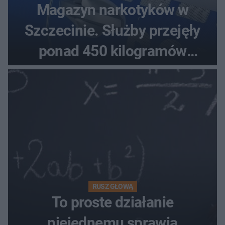
Magazyn narkotyków w
Szczecinie. Służby przejęły
ponad 450 kilogramów
towaru
RUSZ GŁOWĄ
To proste działanie
niejednemu sprawia