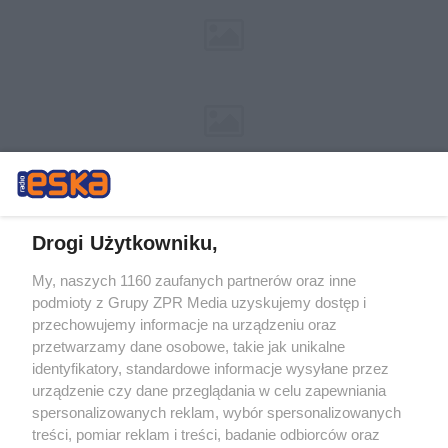
Drogi Użytkowniku,
My, naszych 1160 zaufanych partnerów oraz inne
Żaden utwór zamieszczony w serwisie nie może być powielany i
podmioty z Grupy ZPR Media uzyskujemy dostęp i
rozpowszechniany lub dalej rozpowszechniany w jakikolwiek sposób (w
tym także elektroniczny lub mechaniczny) na jakimkolwiek polu
przechowujemy informacje na urządzeniu oraz
eksploatacji w jakiejkolwiek formie, włącznie z umieszczaniem w
przetwarzamy dane osobowe, takie jak unikalne
Internecie bez pisemnej zgody właściciela praw. Jakiekolwiek użycie lub
identyfikatory, standardowe informacje wysyłane przez
wykorzystanie utworów w całości lub w części z naruszeniem prawa,
tzn. bez właściwej zgody, jest zabronione pod groźbą kary i może być
urządzenie czy dane przeglądania w celu zapewniania
ścigane prawnie.
spersonalizowanych reklam, wybór spersonalizowanych
treści, pomiar reklam i treści, badanie odbiorców oraz