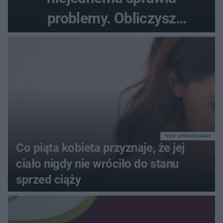
problemy. Obliczysz
poprawnie, ile to jest
72+7×7−7×5=?
TEKST SPONSOROWANY
Co piąta kobieta przyznaje, że jej
ciało nigdy nie wróciło do stanu
sprzed ciąży