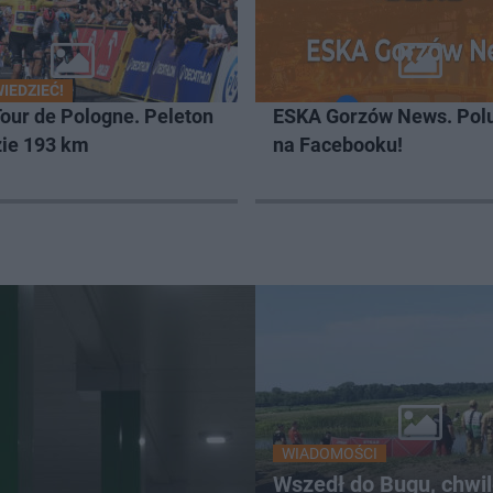
IEDZIEĆ!
 Tour de Pologne. Peleton
ESKA Gorzów News. Pol
zie 193 km
na Facebooku!
WIADOMOŚCI
Wszedł do Bugu, chwi