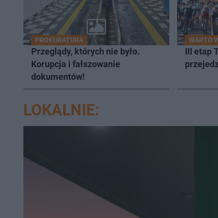
PROKURATURA
WARTO W
Przeglądy, których nie było.
III etap
Korupcja i fałszowanie
przejed
dokumentów!
LOKALNIE: