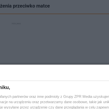
rżenia przeciwko matce
niku,
fanych partnerów oraz inne podmioty z Grupy ZPR Media uzyskujem
iej był karany za przestępstwa przeciwko życiu i zdrowi
cje na urządzeniu oraz przetwarzamy dane osobowe, takie jak unika
je wysyłane przez urządzenie czy dane przeglądania w celu zapewn