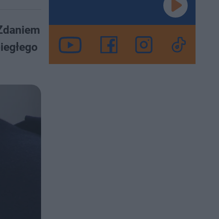
 Zdaniem
biegłego