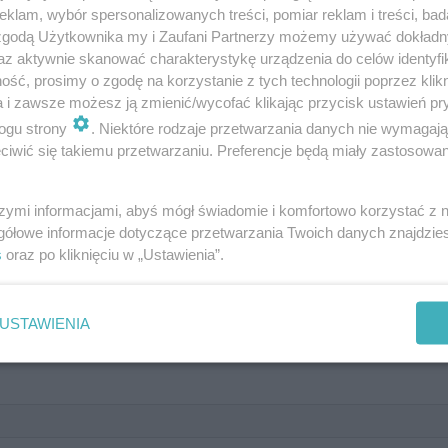
klam, wybór spersonalizowanych treści, pomiar reklam i treści, bad
 zgodą Użytkownika my i Zaufani Partnerzy możemy używać dokład
. Czy pamiętasz losy trójki
az aktywnie skanować charakterystykę urządzenia do celów identyfi
ść, prosimy o zgodę na korzystanie z tych technologii poprzez klikn
a i zawsze możesz ją zmienić/wycofać klikając przycisk ustawień pr
ogu strony
. Niektóre rodzaje przetwarzania danych nie wymagaj
iwić się takiemu przetwarzaniu. Preferencje będą miały zastosowanie
szymi informacjami, abyś mógł świadomie i komfortowo korzystać z
gółowe informacje dotyczące przetwarzania Twoich danych znajdzi
lni"?
s
oraz po kliknięciu w „Ustawienia”.
USTAWIENIA