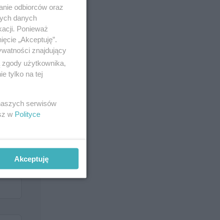
anie odbiorców oraz
nych danych
kacji. Ponieważ
ięcie „Akceptuję”.
ywatności znajdujący
ą zgody użytkownika,
 tylko na tej
 naszych serwisów
esz w
Polityce
Akceptuję