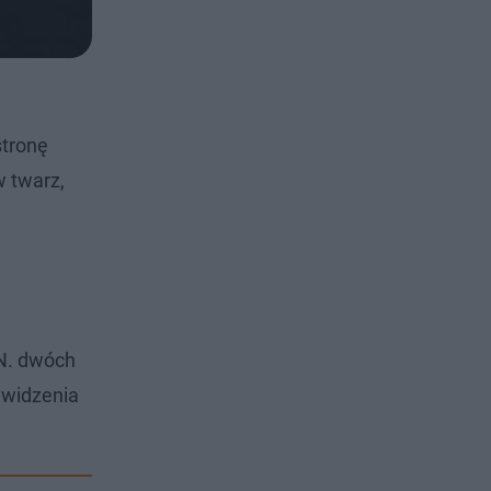
stronę
w twarz,
 N. dwóch
 widzenia