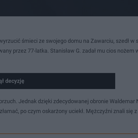
ł wyrzucić śmieci ze swojego domu na Zawarciu, szedł w 
any przez 77-latka. Stanisław G. zadał mu cios nożem 
ął decyzję
 i brzuch. Jednak dzięki zdecydowanej obronie Waldemar
 złamać, po czym oskarżony uciekł. Mężczyźni znali się z