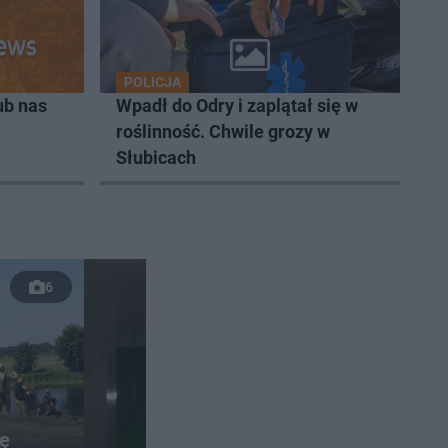
POLICJA
ub nas
Wpadł do Odry i zaplątał się w
roślinność. Chwile grozy w
Słubicach
6
lę