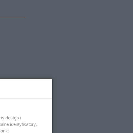
y dostęp i
u.
lne identyfikatory,
iania