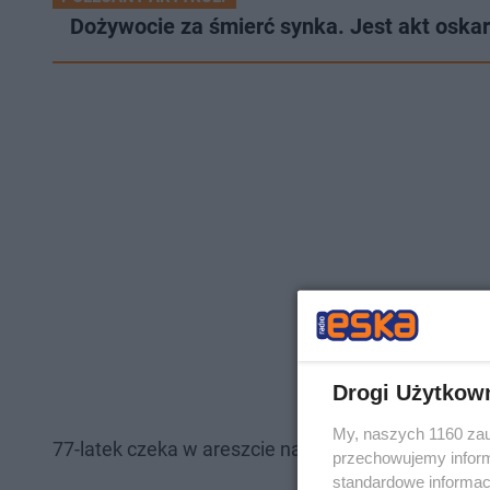
Dożywocie za śmierć synka. Jest akt oska
Drogi Użytkow
My, naszych 1160 zau
77-latek czeka w areszcie na rozprawę. Już wcześn
przechowujemy informa
standardowe informac