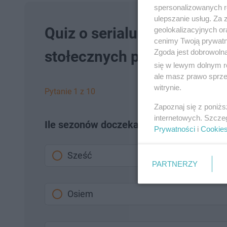
spersonalizowanych re
ulepszanie usług. Za
Quiz o serialu "Kryminalni"
geolokalizacyjnych or
cenimy Twoją prywatno
Zgoda jest dobrowoln
stołecznych policjantów?
się w lewym dolnym r
ale masz prawo sprzec
witrynie.
Pytanie 1 z 10
Zapoznaj się z poniż
internetowych. Szcze
Ile sezonów doczekał się serial "Krymina
Prywatności
i
Cookie
Sześć
PARTNERZY
Osiem