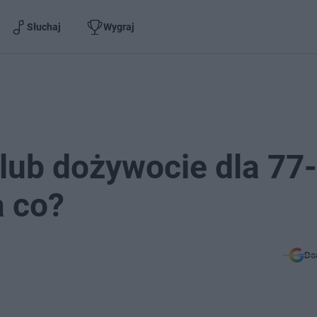
Słuchaj
Wygraj
 lub dożywocie dla 77-
a co?
Do