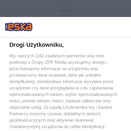
Drogi Użytkowniku,
My, naszych 1162 zaufanych partnerów oraz inne
Żaden utwór zamieszczony w serwisie nie może być powielany i
podmioty z Grupy ZPR Media uzyskujemy dostęp i
rozpowszechniany lub dalej rozpowszechniany w jakikolwiek sposób (w
tym także elektroniczny lub mechaniczny) na jakimkolwiek polu
przechowujemy informacje na urządzeniu oraz
eksploatacji w jakiejkolwiek formie, włącznie z umieszczaniem w Internecie
przetwarzamy dane osobowe, takie jak unikalne
bez pisemnej zgody właściciela praw. Jakiekolwiek użycie lub
wykorzystanie utworów w całości lub w części z naruszeniem prawa, tzn.
identyfikatory, standardowe informacje wysyłane przez
bez właściwej zgody, jest zabronione pod groźbą kary i może być ścigane
urządzenie czy dane przeglądania w celu zapewniania
prawnie.
spersonalizowanych reklam, wybór spersonalizowanych
treści, pomiar reklam i treści, badanie odbiorców oraz
ulepszanie usług. Za zgodą Użytkownika my i Zaufani
Partnerzy możemy używać dokładnych danych
geolokalizacyjnych oraz aktywnie skanować
charakterystykę urządzenia do celów identyfikacji.