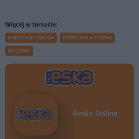
INWESTYCJE GORZÓW
PRZEDSZKOLA GORZÓW
DESZCZNO
Radio Online