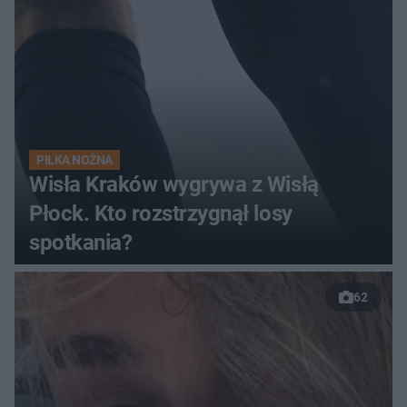
PIŁKA NOŻNA
Wisła Kraków wygrywa z Wisłą
Płock. Kto rozstrzygnął losy
spotkania?
62