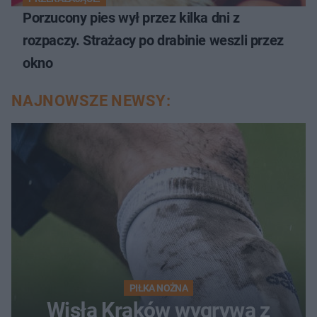
Porzucony pies wył przez kilka dni z
rozpaczy. Strażacy po drabinie weszli przez
okno
NAJNOWSZE NEWSY:
PIŁKA NOŻNA
Wisła Kraków wygrywa z