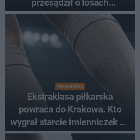
przesądził o losach
spotkania?
PIŁKA NOŻNA
Ekstraklasa piłkarska
powraca do Krakowa. Kto
wygrał starcie imienniczek na
pełnym stadionie