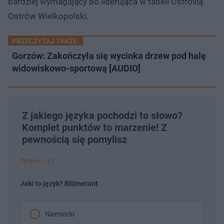
bardziej wymagający bo liderująca w tabeli Ostrovią
Ostrów Wielkopolski.
PRZECZYTAJ TAKŻE:
Gorzów: Zakończyła się wycinka drzew pod halę
widowiskowo-sportową [AUDIO]
Z jakiego języka pochodzi to słowo?
Komplet punktów to marzenie! Z
pewnością się pomylisz
Pytanie 1 z 7
Jaki to język? Blümerant
Niemiecki