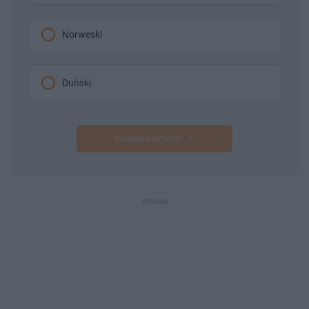
Norweski
Duński
Następne pytanie