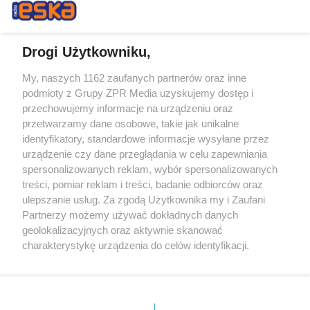
Drogi Użytkowniku,
My, naszych 1162 zaufanych partnerów oraz inne
Żaden utwór zamieszczony w serwisie nie może być powielany i
podmioty z Grupy ZPR Media uzyskujemy dostęp i
rozpowszechniany lub dalej rozpowszechniany w jakikolwiek sposób (w
tym także elektroniczny lub mechaniczny) na jakimkolwiek polu
przechowujemy informacje na urządzeniu oraz
eksploatacji w jakiejkolwiek formie, włącznie z umieszczaniem w
przetwarzamy dane osobowe, takie jak unikalne
Internecie bez pisemnej zgody właściciela praw. Jakiekolwiek użycie lub
identyfikatory, standardowe informacje wysyłane przez
wykorzystanie utworów w całości lub w części z naruszeniem prawa,
tzn. bez właściwej zgody, jest zabronione pod groźbą kary i może być
urządzenie czy dane przeglądania w celu zapewniania
ścigane prawnie.
spersonalizowanych reklam, wybór spersonalizowanych
treści, pomiar reklam i treści, badanie odbiorców oraz
ulepszanie usług. Za zgodą Użytkownika my i Zaufani
Partnerzy możemy używać dokładnych danych
geolokalizacyjnych oraz aktywnie skanować
charakterystykę urządzenia do celów identyfikacji.
Ponieważ cenimy Twoją prywatność, prosimy o zgodę na
O nas
korzystanie z tych technologii poprzez kliknięcie
Informacje prawne
„Akceptuję”. Zgoda jest dobrowolna i zawsze możesz ją
zmienić/wycofać klikając przycisk ustawień prywatności