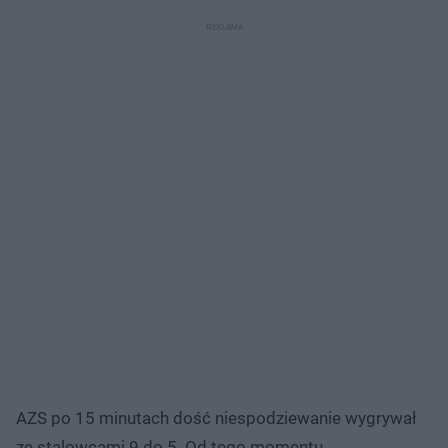
AZS po 15 minutach dość niespodziewanie wygrywał
ze stalowcami 9 do 5. Od tego momentu