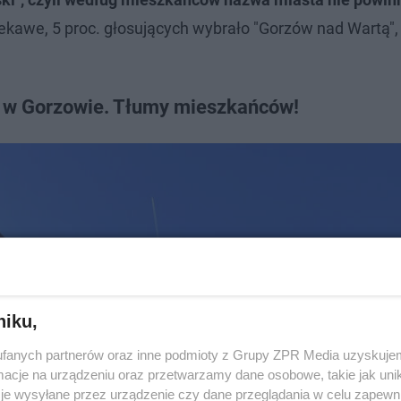
iekawe, 5 proc. głosujących wybrało "Gorzów nad Wartą",
r w Gorzowie. Tłumy mieszkańców!
niku,
fanych partnerów oraz inne podmioty z Grupy ZPR Media uzyskujem
cje na urządzeniu oraz przetwarzamy dane osobowe, takie jak unika
je wysyłane przez urządzenie czy dane przeglądania w celu zapewn