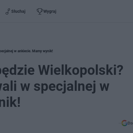
Słuchaj
Wygraj
ecjalnej w ankiecie. Mamy wynik!
ędzie Wielkopolski?
li w specjalnej w
nik!
Do