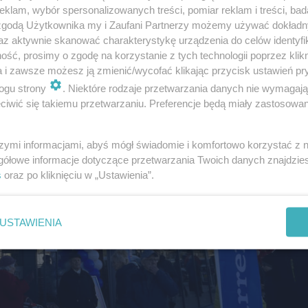
klam, wybór spersonalizowanych treści, pomiar reklam i treści, bad
 zgodą Użytkownika my i Zaufani Partnerzy możemy używać dokład
az aktywnie skanować charakterystykę urządzenia do celów identyfi
ść, prosimy o zgodę na korzystanie z tych technologii poprzez klikn
a i zawsze możesz ją zmienić/wycofać klikając przycisk ustawień pr
ogu strony
. Niektóre rodzaje przetwarzania danych nie wymagaj
iwić się takiemu przetwarzaniu. Preferencje będą miały zastosowanie
szymi informacjami, abyś mógł świadomie i komfortowo korzystać z
gółowe informacje dotyczące przetwarzania Twoich danych znajdzi
s
oraz po kliknięciu w „Ustawienia”.
USTAWIENIA