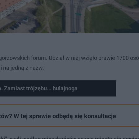
gorzowskich forum. Udział w niej wzięło prawie 1700 osó
 na jedną z nazw.
 Zamiast trójzębu... hulajnoga
ów? W tej sprawie odbędą się konsultacje
ski", czyli według mieszkańców nazwa miasta nie powin