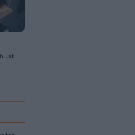
b. Jak
na być