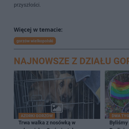
przyszłości.
gorzów wielkopolski
NAJNOWSZE Z DZIAŁU G
AZORKI GORZÓW
DWA TYG
Trwa walka z nosówką w
Byliśmy