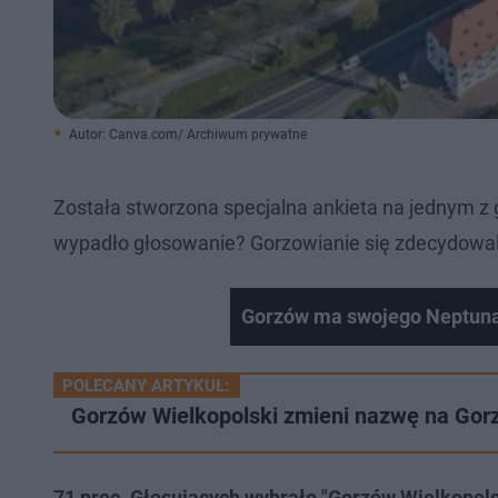
Autor: Canva.com/ Archiwum prywatne
Została stworzona specjalna ankieta na jednym z 
wypadło głosowanie? Gorzowianie się zdecydowali
Gorzów ma swojego Neptuna.
POLECANY ARTYKUŁ:
Gorzów Wielkopolski zmieni nazwę na Gorz
71 proc. Głosujących wybrało "Gorzów Wielkopol