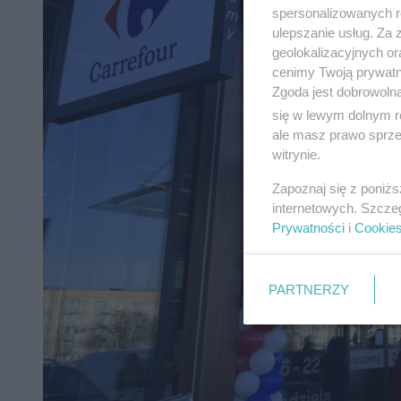
spersonalizowanych re
ulepszanie usług. Za
geolokalizacyjnych or
cenimy Twoją prywatno
Zgoda jest dobrowoln
się w lewym dolnym r
ale masz prawo sprzec
witrynie.
Zapoznaj się z poniż
internetowych. Szcze
Prywatności
i
Cookie
PARTNERZY