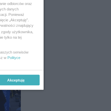
anie odbiorców oraz
nych danych
kacji. Ponieważ
ięcie „Akceptuję”.
ywatności znajdujący
ą zgody użytkownika,
 tylko na tej
 naszych serwisów
esz w
Polityce
Akceptuję