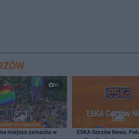
ORZÓW
52
ODNIE PO TRAGEDII
 na miejscu zamachu w
ESKA Gorzów News. Pol