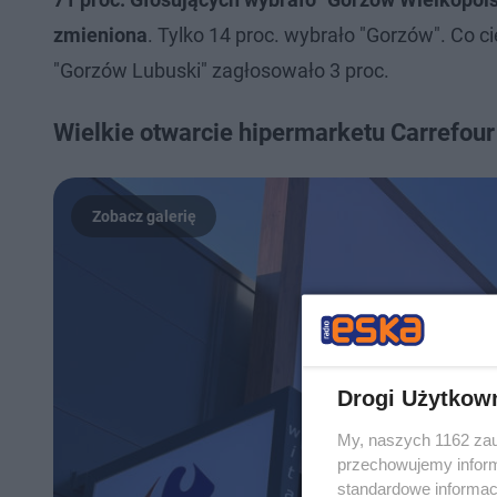
zmieniona
. Tylko 14 proc. wybrało "Gorzów". Co c
"Gorzów Lubuski" zagłosowało 3 proc.
Wielkie otwarcie hipermarketu Carrefou
Drogi Użytkow
My, naszych 1162 zau
przechowujemy informa
standardowe informac