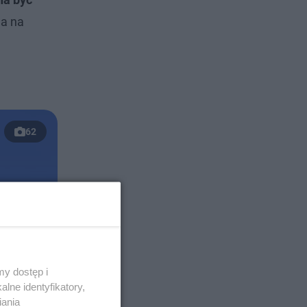
 a na
62
y dostęp i
lne identyfikatory,
iania