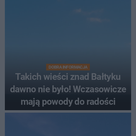
DOBRA INFORMACJA
Takich wieści znad Bałtyku
dawno nie było! Wczasowicze
mają powody do radości