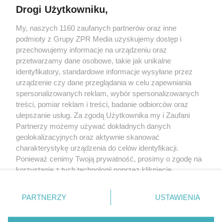
Drogi Użytkowniku,
My, naszych 1160 zaufanych partnerów oraz inne
Żaden utwór zamieszczony w serwisie nie może być powielany i
podmioty z Grupy ZPR Media uzyskujemy dostęp i
rozpowszechniany lub dalej rozpowszechniany w jakikolwiek sposób (w
tym także elektroniczny lub mechaniczny) na jakimkolwiek polu
przechowujemy informacje na urządzeniu oraz
eksploatacji w jakiejkolwiek formie, włącznie z umieszczaniem w Internecie
przetwarzamy dane osobowe, takie jak unikalne
bez pisemnej zgody właściciela praw. Jakiekolwiek użycie lub
wykorzystanie utworów w całości lub w części z naruszeniem prawa, tzn.
identyfikatory, standardowe informacje wysyłane przez
bez właściwej zgody, jest zabronione pod groźbą kary i może być ścigane
urządzenie czy dane przeglądania w celu zapewniania
prawnie.
spersonalizowanych reklam, wybór spersonalizowanych
treści, pomiar reklam i treści, badanie odbiorców oraz
ulepszanie usług. Za zgodą Użytkownika my i Zaufani
Partnerzy możemy używać dokładnych danych
geolokalizacyjnych oraz aktywnie skanować
charakterystykę urządzenia do celów identyfikacji.
O nas
Ponieważ cenimy Twoją prywatność, prosimy o zgodę na
korzystanie z tych technologii poprzez kliknięcie
Informacje prawne
„Akceptuję”. Zgoda jest dobrowolna i zawsze możesz ją
zmienić/wycofać klikając przycisk ustawień prywatności
Nasze serwisy
PARTNERZY
USTAWIENIA
znajdujący się w lewym dolnym rogu strony
. Niektóre
rodzaje przetwarzania danych nie wymagają zgody
© 2026 Grupa ZPR Media