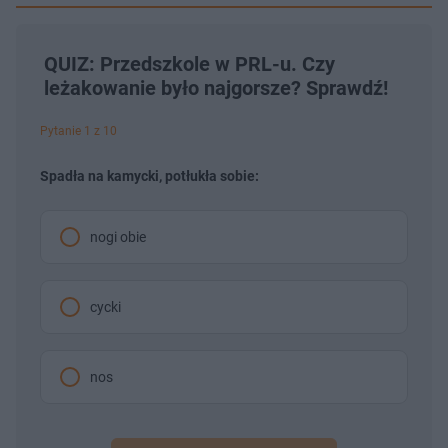
QUIZ: Przedszkole w PRL-u. Czy
leżakowanie było najgorsze? Sprawdź!
Pytanie 1 z 10
Spadła na kamycki, potłukła sobie:
nogi obie
cycki
nos