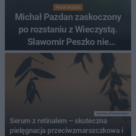
PIŁKA NOŻNA
Michał Pazdan zaskoczony
po rozstaniu z Wieczystą.
Sławomir Peszko nie
dotrzymał słowa?
MATERIAŁ SPONSOROWANY
Serum z retinalem – skuteczna
pielęgnacja przeciwzmarszczkowa i