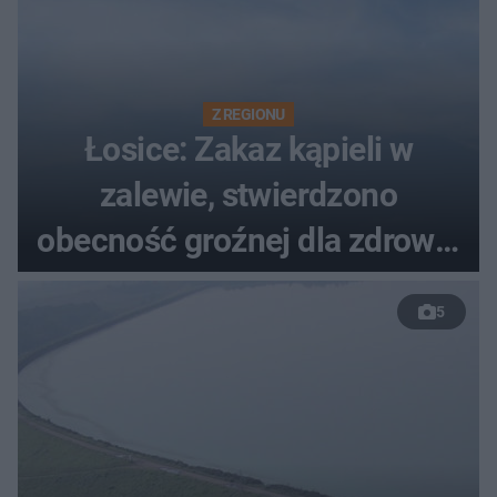
Z REGIONU
Łosice: Zakaz kąpieli w
zalewie, stwierdzono
obecność groźnej dla zdrowia
bakterii
5