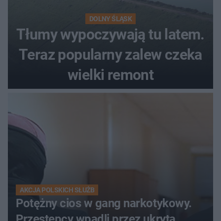
DOLNY ŚLĄSK
Tłumy wypoczywają tu latem.
Teraz popularny zalew czeka
wielki remont
AKCJA POLSKICH SŁUŻB
Potężny cios w gang narkotykowy.
Przestępcy wpadli przez ukrytą